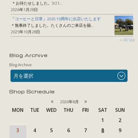
＊お待たせしました。3/21...
2026年1月28日
「コーヒーと日常」2025 10周年に出店いたします
＊無事終了しました。たくさんのご来店を賜...
2025年10月28日
> All View
Blog Archive
Blog Archive
月を選択
Shop Schedule
«
»
2026年8月
MON
TUE
WED
THU
FRI
SAT
SUN
1
2
3
4
5
6
7
8
9