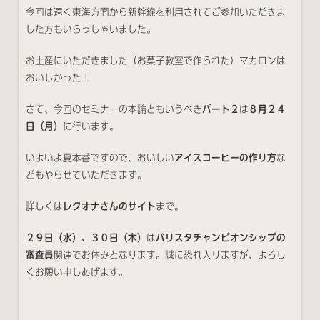
今回は遠く東海方面から新幹線を利用されてご参加いただきま
した方もいらっしゃいました。
お土産にいただきました（お菓子教室で作られた）マカロンは
おいしかった！
さて、今回のセミナーの本論ともいうべき
パート２
は
８月２４
日（月）
に行います。
いよいよ夏本番ですので、おいしい
アイスコーヒーの作り方
な
どもやらせていただきます。
詳しくは
レクオナさんのサイト
まで。
２９日（水）、３０日（木）
は
バリスタチャンピオンシップの
審査員
関連でお休みとなります。誠に恐れ入りますが、よろし
くお願い申しあげます。