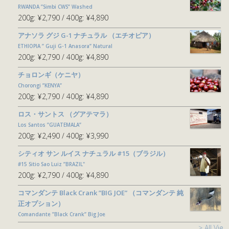
RWANDA ”Simbi CWS” Washed
200g:
¥2,790
400g:
¥4,890
アナソラ グジ G-1 ナチュラル （エチオピア）
ETHIOPIA ” Guji G-1 Anasora” Natural
200g:
¥2,790
400g:
¥4,890
チョロンギ（ケニヤ）
Chorongi ”KENYA”
200g:
¥2,790
400g:
¥4,890
ロス・サントス （グアテマラ）
Los Santos ”GUATEMALA”
200g:
¥2,490
400g:
¥3,990
シティオ サン ルイス ナチュラル #15（ブラジル）
#15 Sitio Sao Luiz ”BRAZIL"
200g:
¥2,790
400g:
¥4,890
コマンダンテ Black Crank ”BIG JOE” （コマンダンテ 純
正オプション）
Comandante ”Black Crank” Big Joe
> All View