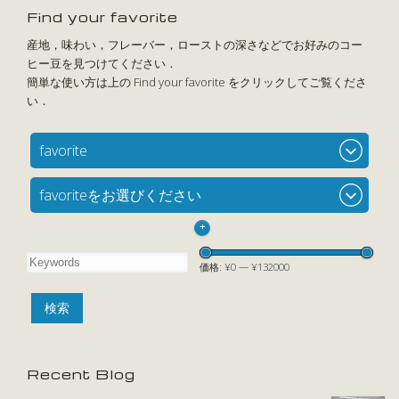
Find your favorite
favorite
favoriteをお選びください
+
価格:
¥0
—
¥132000
Recent Blog