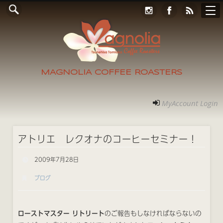
Online Store
コンタクト
RECRUIT
アクセス
ホーム
ご案内
フォト
MyAccount Login
MAGNOLIA COFFEE ROASTERS
MyAccount Login
アトリエ レクオナのコーヒーセミナー！
2009年7月28日
ブログ
ローストマスター リトリート
のご報告もしなければならないの