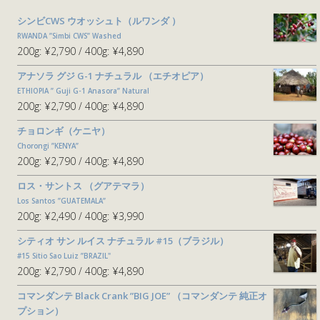
シンビCWS ウオッシュト（ルワンダ ）
RWANDA ”Simbi CWS” Washed
200g:
¥2,790
400g:
¥4,890
アナソラ グジ G-1 ナチュラル （エチオピア）
ETHIOPIA ” Guji G-1 Anasora” Natural
200g:
¥2,790
400g:
¥4,890
チョロンギ（ケニヤ）
Chorongi ”KENYA”
200g:
¥2,790
400g:
¥4,890
ロス・サントス （グアテマラ）
Los Santos ”GUATEMALA”
200g:
¥2,490
400g:
¥3,990
シティオ サン ルイス ナチュラル #15（ブラジル）
#15 Sitio Sao Luiz ”BRAZIL"
200g:
¥2,790
400g:
¥4,890
コマンダンテ Black Crank ”BIG JOE” （コマンダンテ 純正オ
プション）