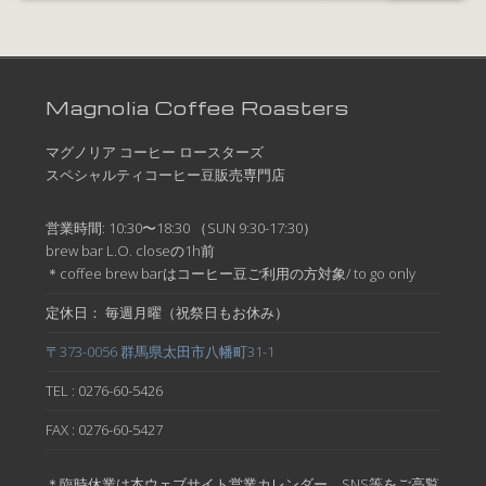
Magnolia Coffee Roasters
マグノリア コーヒー ロースターズ
スペシャルティコーヒー豆販売専門店
営業時間: 10:30〜18:30 （SUN 9:30-17:30）
brew bar L.O. closeの1h前
＊coffee brew barはコーヒー豆ご利用の方対象/ to go only
定休日： 毎週月曜（祝祭日もお休み）
〒373-0056 群馬県太田市八幡町31-1
TEL : 0276-60-5426
FAX : 0276-60-5427
＊臨時休業は本ウェブサイト営業カレンダー、SNS等をご高覧