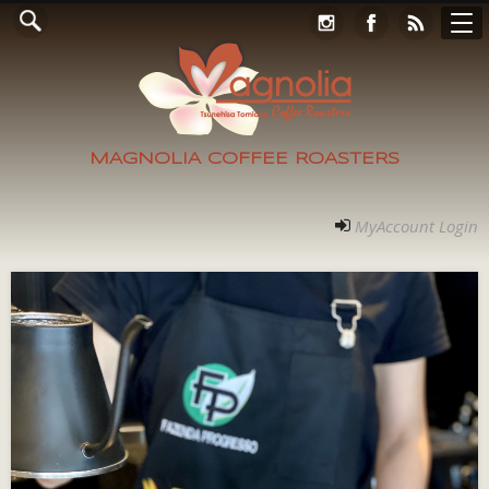
Online Store
コンタクト
RECRUIT
アクセス
ホーム
ご案内
フォト
MyAccount Login
MAGNOLIA COFFEE ROASTERS
MyAccount Login