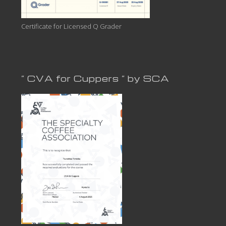
Certificate for Licensed Q Grader
” CVA for Cuppers ” by SCA