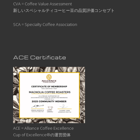
CVA = Coffee Value Assessment
新しいスペシャルティコーヒー豆の品質評価コンセプト
SCA = Specialty Coffee Association
ACE Certificate
ACE = Alliance Coffee Excellence
Cup of Excellence®の運営団体