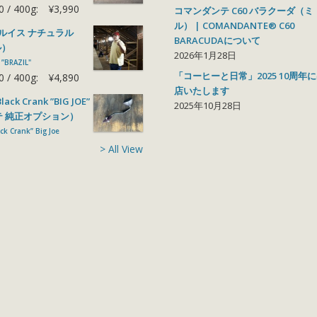
0
400g:
¥3,990
コマンダンテ C60 バラクーダ（ミ
ル） | COMANDANTE® C60
 ルイス ナチュラル
BARACUDAについて
ル）
2026年1月28日
z ”BRAZIL"
「コーヒーと日常」2025 10周年
0
400g:
¥4,890
店いたします
k Crank ”BIG JOE”
2025年10月28日
テ 純正オプション）
k Crank” Big Joe
> All View