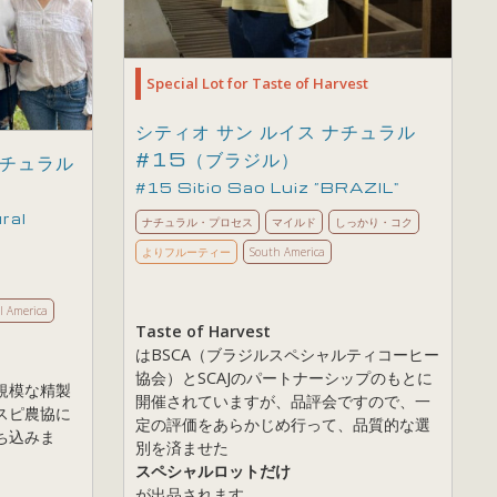
Special Lot for Taste of Harvest
シティオ サン ルイス ナチュラル
#15（ブラジル）
ナチュラル
#15 Sitio Sao Luiz ”BRAZIL"
ral
ナチュラル・プロセス
マイルド
しっかり・コク
よりフルーティー
South America
l America
Taste of Harvest
はBSCA（ブラジルスペシャルティコーヒー
協会）とSCAJのパートナーシップのもとに
規模な精製
開催されていますが、品評会ですので、一
スピ農協に
定の評価をあらかじめ行って、品質的な選
ち込みま
別を済ませた
スペシャルロットだけ
が出品されます。