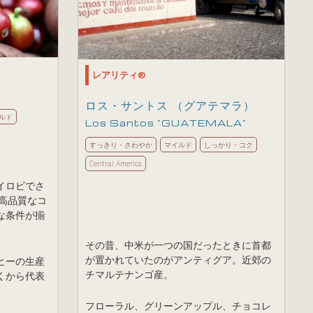
レアリティ®
ロス・サントス （グアテマラ）
ルド
Los Santos ”GUATEMALA”
すっきり・さわやか
マイルド
しっかり・コク
Central America
イロビでさ
、高品質なコ
な条件が揃
その昔、中米が一つの国だったときに首都
が置かれていたのがアンティグア。近郊の
ヒーの生産
チマルテナンゴ産。
くから代表
フローラル、グリーンアップル、チョコレ