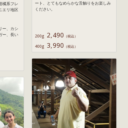
ート、とてもなめらかな舌触りをお楽しみ
柑橘系フレ
ください。
ニエリ地区
リー、カシ
2,490
ガー、長い
200g
（税込）
3,990
400g
（税込）