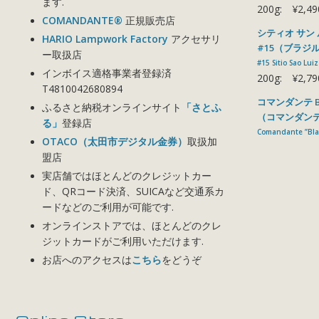
ます.
200g:
¥2,49
COMANDANTE®
正規販売店
シティオ サン
HARIO Lampwork Factory
アクセサリ
#15（ブラジ
ー取扱店
#15 Sitio Sao Lui
インボイス適格事業者登録済
200g:
¥2,79
T4810042680894
コマンダンテ Blac
ふるさと納税オンラインサイト
「さとふ
（コマンダン
る」
登録店
Comandante ”Blac
OTACO（太田市デジタル金券）
取扱加
盟店
実店舗ではほとんどのクレジットカー
ド、QRコード決済、SUICAなど交通系カ
ードなどのご利用が可能です.
オンラインストアでは、ほとんどのクレ
ジットカードがご利用いただけます.
お店へのアクセスは
こちら
をどうぞ