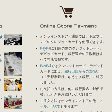
g
Online Store Payment
オンラインストア・通販では、下記ブラ
）競
ンドのクレジットカードを使用できます.
PayPal
ご利用の際のクレジットカード、
デビッドカード、銀行送金の手数料はす
p
べて弊店負担です.
会
PayPal
ではクレジットカード、デビッド
カードに加え、
銀行口座からの支払い
（主要都市銀行、ゆうちょ銀行）に対応
き
しました.
お支払い方法は、他に銀行振込、郵便振
替、代引きをお選びいただけます.
い
ご注文方法はオンラインストアの他、
メ
ール
、
FAX
でも承ります.