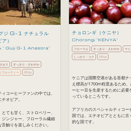
チョロンギ（ケニヤ）
グジ G-1 ナチュラル
ピア）
Chorongi ”KENYA”
 ” Guji G-1 Anasora”
フローラル
すっきり・さわやか
マイ
しっかり・コク
Africa
ロセス
すっきり・さわやか
りフルーティー
Africa
ケニアは国際空港がある首都ナ
え標高が1700m程度あるため
ーヒー豆を生産するために必要
ティコーヒーファンの中では、
っているところです。
エチオピア。
アフリカのスペシャルティコー
、とても甘く、ストロベリー、
国では、エチオピアとともに古
、ジンジャー、フローラル繊細
的な国です。
な舌触りを楽しみください。