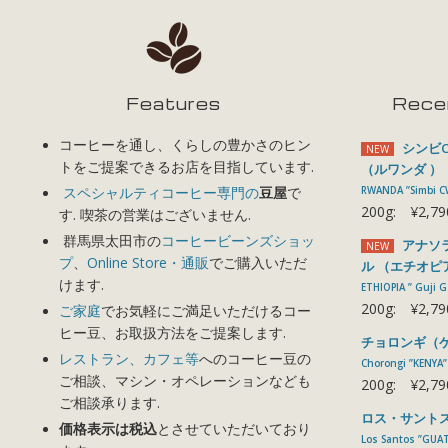
Features
Rece
コーヒーを通し、くらしの豊かさのヒン
シンビC
NEW
トをご提案できるお店を目指しています.
（ルワンダ ）
スペシャルティコーヒー専門の
豆屋
で
RWANDA ”Simbi 
200g:
¥2,79
す. 喫茶の営業はございません.
群馬県太田市の
コーヒービーンズショッ
アナソラ
NEW
プ
、
Online Store・通販
でご購入いただ
ル （エチオピ
けます.
ETHIOPIA ” Guji 
200g:
¥2,79
ご家庭
でお気軽にご満足いただけるコー
ヒー豆、お取扱方法をご提案します.
チョロンギ（
レストラン、カフェ等
へのコーヒー豆の
Chorongi ”KENYA”
ご相談、マシン・オペレーションなども
200g:
¥2,79
ご相談承ります.
ロス・サントス
価格表示は税込
とさせていただいており
Los Santos ”GUA