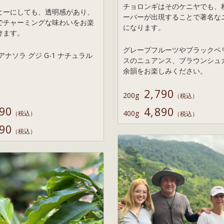
チョロンギはそのケニヤでも、
ヒーにしても、透明感があり、
ーバーが出現することで著名な
でチャーミングな味わいをお楽
になります。
けます。
グレープフルーツやブラックベ
アナソラ グジ G-1 ナチュラル
スのニュアンス、ブラウンシュ
余韻をお楽しみください。
2,790
200g
（税込）
,790
4,890
400g
（税込）
（税込）
,890
（税込）