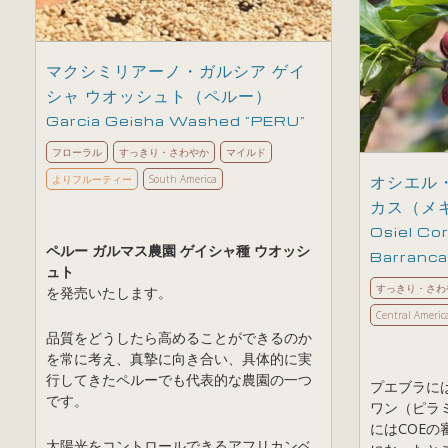
マクシミリアーノ・ガルシア ゲイ
シャ ウオッシュト（ペルー）
Garcia Geisha Washed ”PERU”
フローラル
すっきり・さわやか
マイルド
オシエル
よりフルーティー
South America
カス（メ
Osiel Cor
ペルー ガルマス農園 ゲイシャ種 ウオッシ
Barranc
ュト
すっきり・さわ
を発売いたします。
Central Americ
品質をどうしたら高めることができるのか
を常に考え、真摯に向き合い、具体的に実
行してきたペルーでも代表的な農園の一つ
プエブラに
です。
ワン（ピラミ
にはCOE
太陽光をコントロールできるアフリカンベ