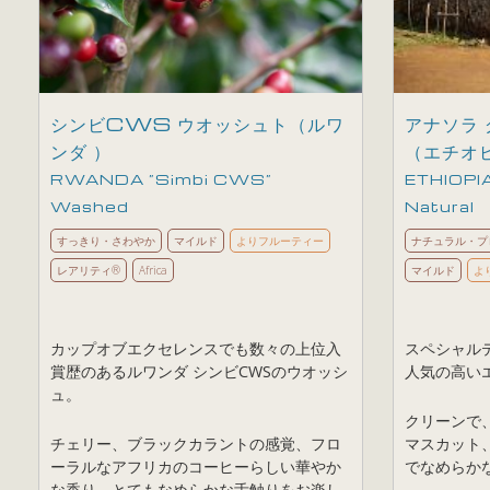
シンビCWS ウオッシュト（ルワ
アナソラ 
ンダ ）
（エチオ
RWANDA ”Simbi CWS”
ETHIOPIA
Washed
Natural
すっきり・さわやか
マイルド
よりフルーティー
ナチュラル・プ
レアリティ®
Africa
マイルド
よ
カップオブエクセレンスでも数々の上位入
スペシャル
賞歴のあるルワンダ シンビCWSのウオッシ
人気の高い
ュ。
クリーンで
チェリー、ブラックカラントの感覚、フロ
マスカット
ーラルなアフリカのコーヒーらしい華やか
でなめらか
な香り、とてもなめらかな舌触りをお楽し