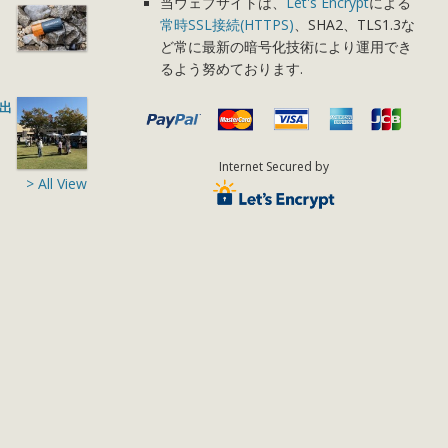
当ウェブサイトは、
Let's Encrypt
による
常時SSL接続(HTTPS)
、SHA2、TLS1.3な
ど常に最新の暗号化技術により運用でき
るよう努めております.
に出
Internet Secured by
> All View