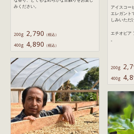
みください。
アイスコー
エレガント
しみいただ
2,790
エチオピア 
200g
（税込）
。
4,890
400g
（税込）
2
200g
4
400g