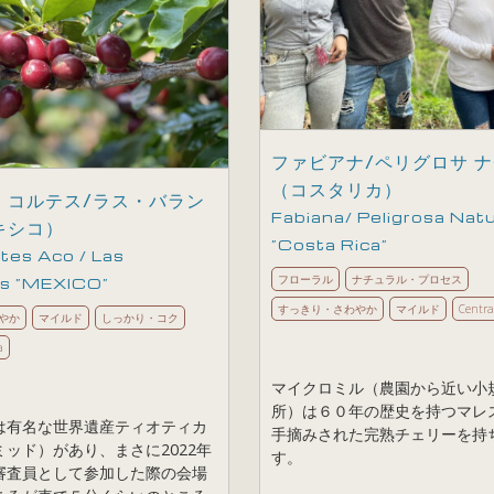
ファビアナ/ペリグロサ 
（コスタリカ）
・コルテス/ラス・バラン
Fabiana/ Peligrosa Natu
キシコ）
”Costa Rica”
tes Aco / Las
フローラル
ナチュラル・プロセス
as ”MEXICO”
すっきり・さわやか
マイルド
Centra
やか
マイルド
しっかり・コク
a
マイクロミル（農園から近い小
所）は６０年の歴史を持つマレ
は有名な世界遺産ティオティカ
手摘みされた完熟チェリーを持
ッド）があり、まさに2022年
す。
の審査員として参加した際の会場