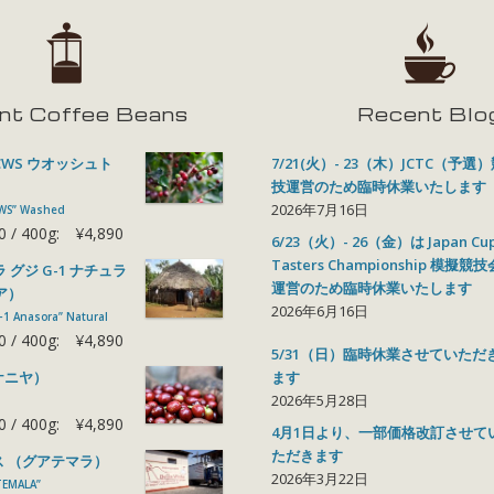
nt Coffee Beans
Recent Blo
WS ウオッシュト
7/21(火）- 23（木）JCTC（予選
技運営のため臨時休業いたします
2026年7月16日
CWS” Washed
0
400g:
¥4,890
6/23（火）- 26（金）は Japan Cu
Tasters Championship 模擬競技
 グジ G-1 ナチュラ
運営のため臨時休業いたします
ア）
2026年6月16日
G-1 Anasora” Natural
0
400g:
¥4,890
5/31（日）臨時休業させていただ
ます
ケニヤ）
2026年5月28日
0
400g:
¥4,890
4月1日より、一部価格改訂させて
ただきます
 （グアテマラ）
2026年3月22日
TEMALA”