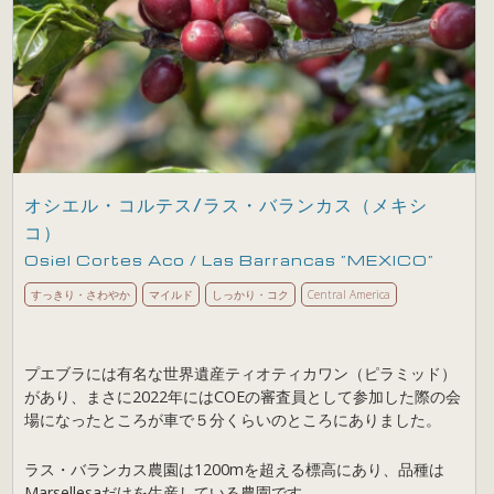
オシエル・コルテス/ラス・バランカス（メキシ
コ）
Osiel Cortes Aco / Las Barrancas ”MEXICO”
すっきり・さわやか
マイルド
しっかり・コク
Central America
プエブラには有名な世界遺産ティオティカワン（ピラミッド）
があり、まさに2022年にはCOEの審査員として参加した際の会
場になったところが車で５分くらいのところにありました。
ラス・バランカス農園は1200mを超える標高にあり、品種は
Marsellesaだけを生産している農園です。