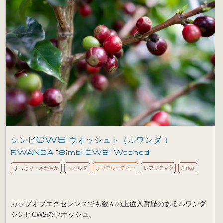
シンビCWS ウオッシュト（ルワンダ ）
RWANDA ”Simbi CWS” Washed
すっきり・さわやか
マイルド
よりフルーティー
レアリティ®
Africa
カップオブエクセレンスでも数々の上位入賞歴のあるルワンダ
シンビCWSのウオッシュ。