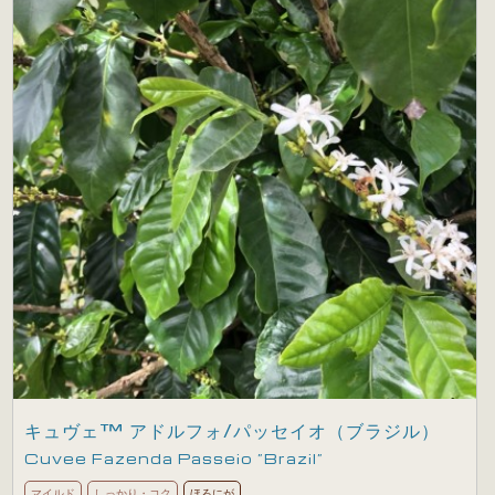
キュヴェ™ アドルフォ/パッセイオ（ブラジル）
Cuvee Fazenda Passeio ”Brazil”
マイルド
しっかり・コク
ほろにが