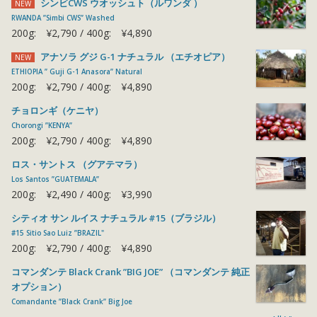
シンビCWS ウオッシュト（ルワンダ ）
NEW
RWANDA ”Simbi CWS” Washed
200g:
¥2,790
400g:
¥4,890
アナソラ グジ G-1 ナチュラル （エチオピア）
NEW
ETHIOPIA ” Guji G-1 Anasora” Natural
200g:
¥2,790
400g:
¥4,890
チョロンギ（ケニヤ）
Chorongi ”KENYA”
200g:
¥2,790
400g:
¥4,890
ロス・サントス （グアテマラ）
Los Santos ”GUATEMALA”
200g:
¥2,490
400g:
¥3,990
シティオ サン ルイス ナチュラル #15（ブラジル）
#15 Sitio Sao Luiz ”BRAZIL"
200g:
¥2,790
400g:
¥4,890
コマンダンテ Black Crank ”BIG JOE” （コマンダンテ 純正
オプション）
Comandante ”Black Crank” Big Joe