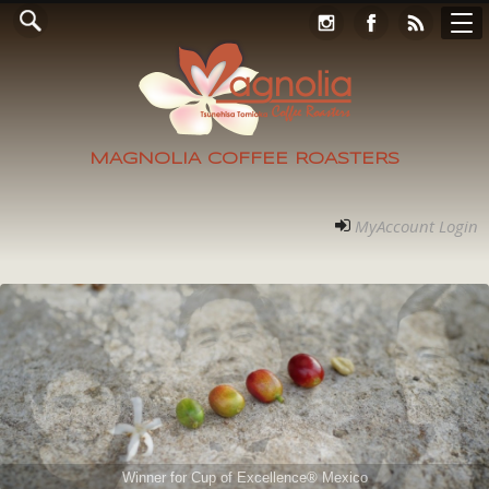
Online Store
コンタクト
RECRUIT
アクセス
ホーム
ご案内
フォト
MyAccount Login
MAGNOLIA COFFEE ROASTERS
MyAccount Login
Winner for Cup of Excellence® Mexico