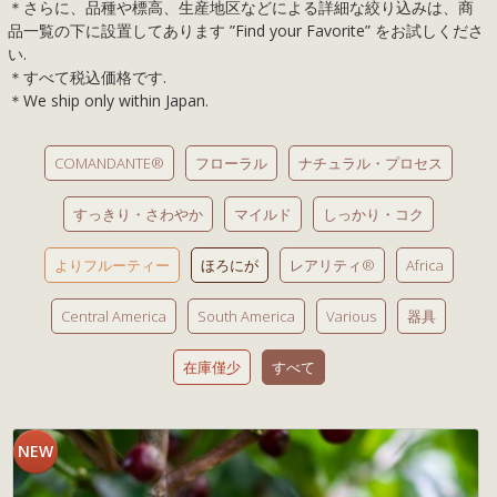
＊さらに、品種や標高、生産地区などによる詳細な絞り込みは、商
品一覧の下に設置してあります ”Find your Favorite” をお試しくださ
い.
＊すべて税込価格です.
＊We ship only within Japan.
COMANDANTE®
フローラル
ナチュラル・プロセス
すっきり・さわやか
マイルド
しっかり・コク
よりフルーティー
ほろにが
レアリティ®
Africa
Central America
South America
Various
器具
在庫僅少
すべて
NEW