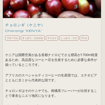
チョロンギ（ケニヤ）
Chorongi ”KENYA”
フローラル
すっきり・さわやか
マイルド
しっかり・コク
Africa
ケニアは国際空港がある首都ナイロビでさえ標高が1700m程度
あるため、高品質なコーヒー豆を生産するために必要な条件が
揃っているところです。
アフリカのスペシャルティコーヒーの生産国では、エチオピア
とともに古くから代表的な国です。
チョロンギはそのケニヤでも、柑橘系フレーバーが出現するこ
とで著名なニエリ地区になります。