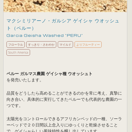
マクシミリアーノ・ガルシア ゲイシャ ウオッシュ
ト（ペルー）
Garcia Geisha Washed ”PERU”
フローラル
すっきり・さわやか
マイルド
よりフルーティー
South America
ペルー ガルマス農園 ゲイシャ種 ウオッシュト
を発売いたします。
品質をどうしたら高めることができるのかを常に考え、真摯に
向き合い、具体的に実行してきたペルーでも代表的な農園の一
つです。
太陽光をコントロールできるアフリカンベッドの一種、ソーラ
ーベッドで２０日間以上念入りにゆっくりと乾燥させること
で、ゲイシャらしい風味特性を醸し出しています。