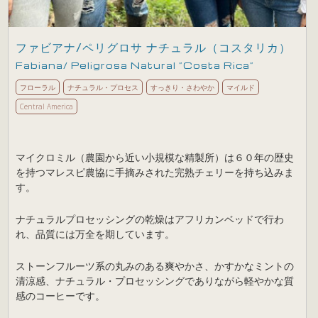
ファビアナ/ペリグロサ ナチュラル（コスタリカ）
Fabiana/ Peligrosa Natural ”Costa Rica”
フローラル
ナチュラル・プロセス
すっきり・さわやか
マイルド
Central America
マイクロミル（農園から近い小規模な精製所）は６０年の歴史
を持つマレスピ農協に手摘みされた完熟チェリーを持ち込みま
す。
ナチュラルプロセッシングの乾燥はアフリカンベッドで行わ
れ、品質には万全を期しています。
ストーンフルーツ系の丸みのある爽やかさ、かすかなミントの
清涼感、ナチュラル・プロセッシングでありながら軽やかな質
感のコーヒーです。