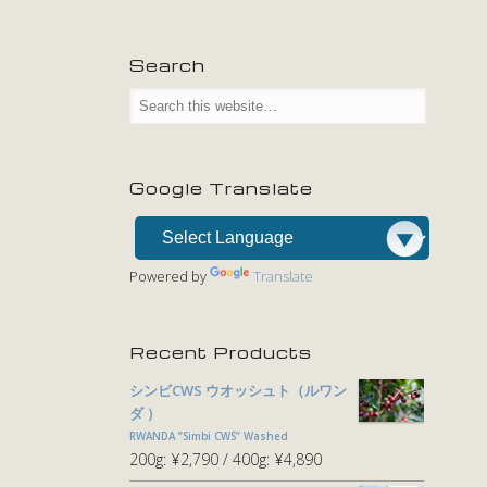
Search
Google Translate
Powered by
Translate
Recent Products
シンビCWS ウオッシュト（ルワン
ダ ）
RWANDA ”Simbi CWS” Washed
200g:
¥2,790
400g:
¥4,890