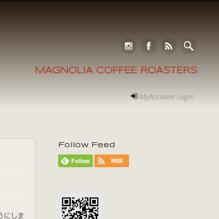
MAGNOLIA COFFEE ROASTERS
MyAccount Login
Follow Feed
うにしま