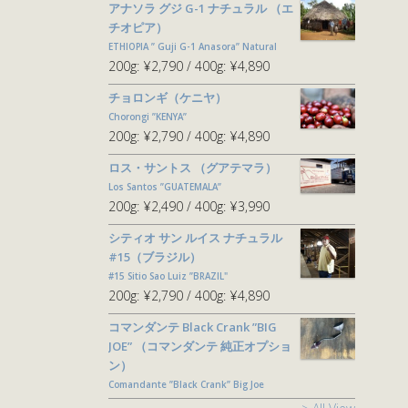
アナソラ グジ G-1 ナチュラル （エ
チオピア）
ETHIOPIA ” Guji G-1 Anasora” Natural
200g:
¥2,790
400g:
¥4,890
チョロンギ（ケニヤ）
Chorongi ”KENYA”
200g:
¥2,790
400g:
¥4,890
ロス・サントス （グアテマラ）
Los Santos ”GUATEMALA”
200g:
¥2,490
400g:
¥3,990
シティオ サン ルイス ナチュラル
#15（ブラジル）
#15 Sitio Sao Luiz ”BRAZIL"
200g:
¥2,790
400g:
¥4,890
コマンダンテ Black Crank ”BIG
JOE” （コマンダンテ 純正オプショ
ン）
Comandante ”Black Crank” Big Joe