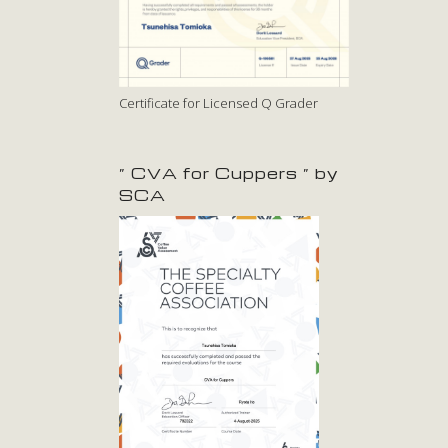
Certificate for Licensed Q Grader
” CVA for Cuppers ” by
SCA