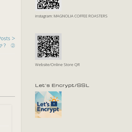
instagram: MAGNOLIA COFFEE ROASTERS
Posts >
か？ ②
Website/Online Store QR
Let’s Encrypt/SSL