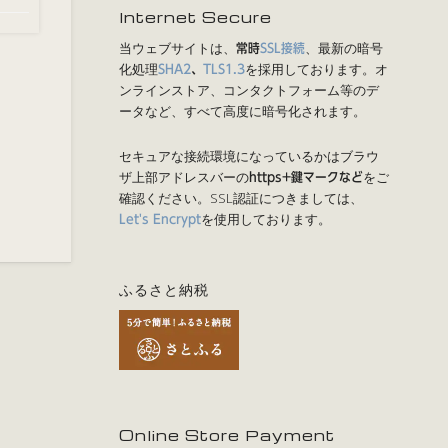
Internet Secure
当ウェブサイトは、
、最新の暗号
常時
SSL接続
化処理
を採用しております。オ
SHA2
、
TLS1.3
ンラインストア、コンタクトフォーム等のデ
ータなど、すべて高度に暗号化されます。
セキュアな接続環境になっているかはブラウ
ザ上部アドレスバーの
をご
https+鍵マークなど
確認ください。SSL認証につきましては、
を使用しております。
Let's Encrypt
ふるさと納税
Online Store Payment