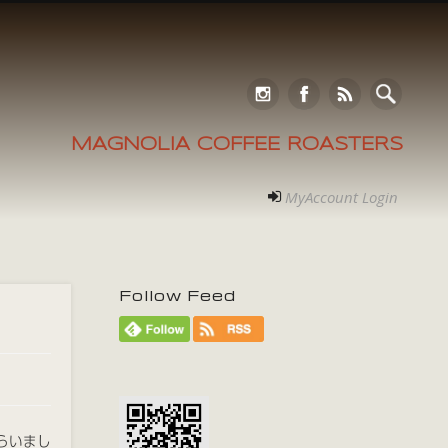
MAGNOLIA COFFEE ROASTERS
MyAccount Login
Follow Feed
もらいまし