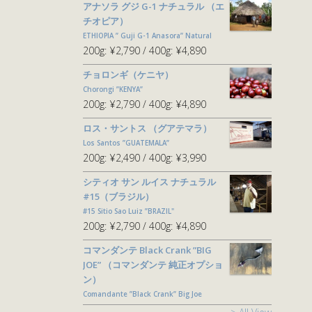
アナソラ グジ G-1 ナチュラル （エ
チオピア）
ETHIOPIA ” Guji G-1 Anasora” Natural
200g:
¥2,790
400g:
¥4,890
チョロンギ（ケニヤ）
Chorongi ”KENYA”
200g:
¥2,790
400g:
¥4,890
ロス・サントス （グアテマラ）
Los Santos ”GUATEMALA”
200g:
¥2,490
400g:
¥3,990
シティオ サン ルイス ナチュラル
#15（ブラジル）
#15 Sitio Sao Luiz ”BRAZIL"
200g:
¥2,790
400g:
¥4,890
コマンダンテ Black Crank ”BIG
JOE” （コマンダンテ 純正オプショ
ン）
Comandante ”Black Crank” Big Joe