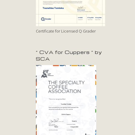
Certificate for Licensed Q Grader
” CVA for Cuppers ” by
SCA