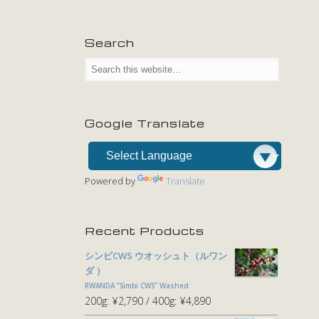
Search
Google Translate
Powered by
Translate
Recent Products
シンビCWS ウオッシュト（ルワン
ダ ）
RWANDA ”Simbi CWS” Washed
200g:
¥2,790
400g:
¥4,890