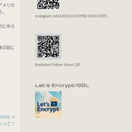
アメリカ
う。
instagram: MAGNOLIA COFFEE ROASTERS
的に作ら
味の話に
Website/Online Store QR
Let’s Encrypt/SSL
Posts >
ーって？