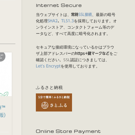
Internet Secure
当ウェブサイトは、
、最新の暗号
常時
SSL接続
化処理
を採用しております。オ
SHA2
、
TLS1.3
ンラインストア、コンタクトフォーム等のデ
ータなど、すべて高度に暗号化されます。
セキュアな接続環境になっているかはブラウ
ザ上部アドレスバーの
をご
https+鍵マークなど
確認ください。SSL認証につきましては、
を使用しております。
Let's Encrypt
ふるさと納税
H™
語版）
Online Store Payment