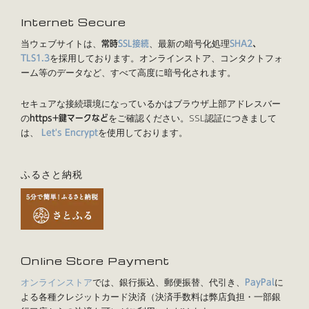
Internet Secure
当ウェブサイトは、
、最新の暗号化処理
常時
SSL接続
SHA2
、
を採用しております。オンラインストア、コンタクトフォ
TLS1.3
ーム等のデータなど、すべて高度に暗号化されます。
セキュアな接続環境になっているかはブラウザ上部アドレスバー
の
をご確認ください。SSL認証につきまして
https+鍵マークなど
は、
を使用しております。
Let's Encrypt
ふるさと納税
Online Store Payment
オンラインストア
では、銀行振込、郵便振替、代引き、
に
PayPal
よる各種クレジットカード決済（決済手数料は弊店負担・一部銀