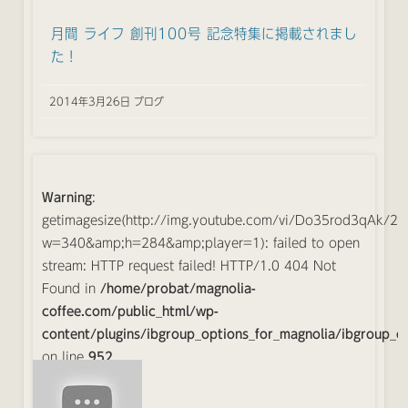
月間 ライフ 創刊100号 記念特集に掲載されまし
た！
2014年3月26日 ブログ
Warning
:
getimagesize(http://img.youtube.com/vi/Do35rod3qAk/2.
w=340&amp;h=284&amp;player=1): failed to open
stream: HTTP request failed! HTTP/1.0 404 Not
Found in
/home/probat/magnolia-
coffee.com/public_html/wp-
content/plugins/ibgroup_options_for_magnolia/ibgroup_o
on line
952