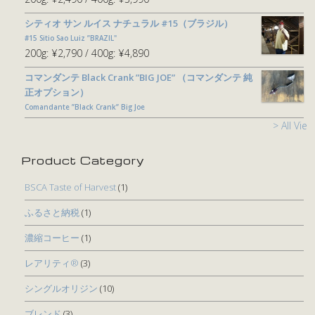
シティオ サン ルイス ナチュラル #15（ブラジル）
#15 Sitio Sao Luiz ”BRAZIL"
200g:
¥2,790
400g:
¥4,890
コマンダンテ Black Crank ”BIG JOE” （コマンダンテ 純
正オプション）
Comandante ”Black Crank” Big Joe
> All View
Product Category
BSCA Taste of Harvest
(1)
ふるさと納税
(1)
濃縮コーヒー
(1)
レアリティ®
(3)
シングルオリジン
(10)
ブレンド
(3)