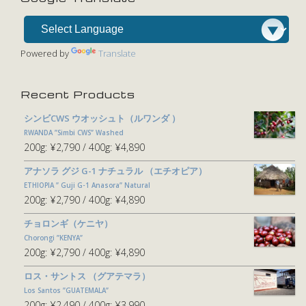
Powered by
Translate
Recent Products
シンビCWS ウオッシュト（ルワンダ ）
RWANDA ”Simbi CWS” Washed
200g:
¥2,790
400g:
¥4,890
アナソラ グジ G-1 ナチュラル （エチオピア）
ETHIOPIA ” Guji G-1 Anasora” Natural
200g:
¥2,790
400g:
¥4,890
チョロンギ（ケニヤ）
Chorongi ”KENYA”
200g:
¥2,790
400g:
¥4,890
ロス・サントス （グアテマラ）
Los Santos ”GUATEMALA”
200g:
¥2,490
400g:
¥3,990