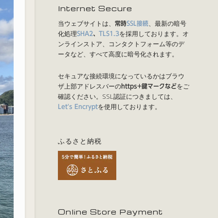
Internet Secure
当ウェブサイトは、
、最新の暗号
常時
SSL接続
化処理
を採用しております。オ
SHA2
、
TLS1.3
ンラインストア、コンタクトフォーム等のデ
ータなど、すべて高度に暗号化されます。
セキュアな接続環境になっているかはブラウ
ザ上部アドレスバーの
をご
https+鍵マークなど
確認ください。SSL認証につきましては、
を使用しております。
Let's Encrypt
ふるさと納税
Online Store Payment