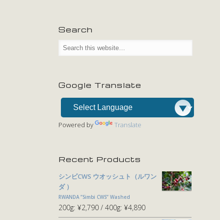
Search
Google Translate
Powered by
Translate
Recent Products
シンビCWS ウオッシュト（ルワン
ダ ）
RWANDA ”Simbi CWS” Washed
200g:
¥2,790
400g:
¥4,890