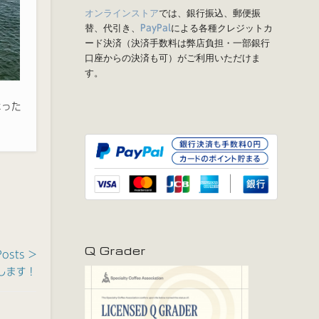
オンラインストア
では、銀行振込、郵便振
替、代引き、
による各種クレジットカ
PayPal
ード決済（決済手数料は弊店負担・一部銀行
口座からの決済も可）がご利用いただけま
す。
なった
Q Grader
Posts >
します！