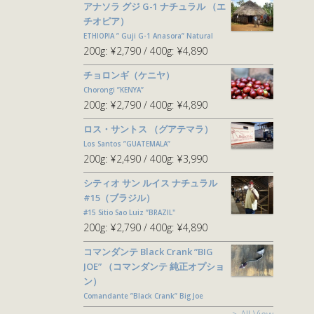
アナソラ グジ G-1 ナチュラル （エ
チオピア）
ETHIOPIA ” Guji G-1 Anasora” Natural
200g:
¥2,790
400g:
¥4,890
チョロンギ（ケニヤ）
Chorongi ”KENYA”
200g:
¥2,790
400g:
¥4,890
ロス・サントス （グアテマラ）
Los Santos ”GUATEMALA”
200g:
¥2,490
400g:
¥3,990
シティオ サン ルイス ナチュラル
#15（ブラジル）
#15 Sitio Sao Luiz ”BRAZIL"
200g:
¥2,790
400g:
¥4,890
コマンダンテ Black Crank ”BIG
JOE” （コマンダンテ 純正オプショ
ン）
Comandante ”Black Crank” Big Joe