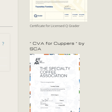
Certificate for Licensed Q Grader
” CVA for Cuppers ” by
！？
SCA