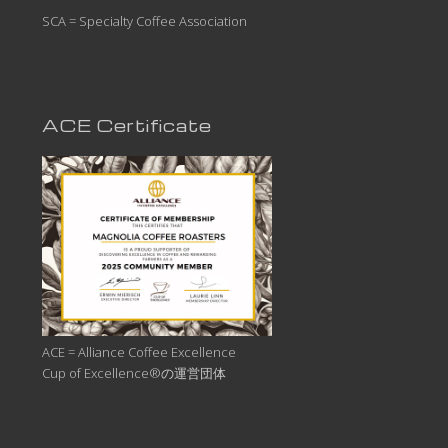
SCA = Specialty Coffee Association
ACE Certificate
ACE = Alliance Coffee Excellence
Cup of Excellence®の運営団体