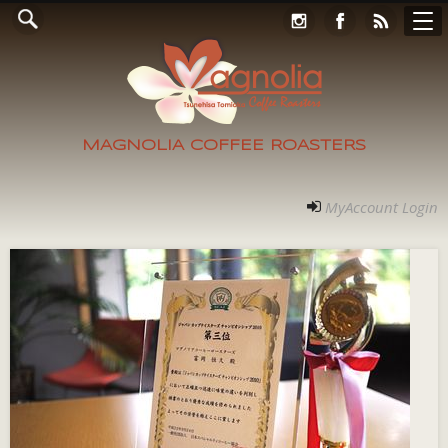
Online Store
コンタクト
RECRUIT
アクセス
ホーム
ご案内
フォト
MyAccount Login
MAGNOLIA COFFEE ROASTERS
MyAccount Login