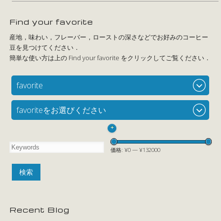
Find your favorite
favorite
favoriteをお選びください
+
価格:
¥0
—
¥132000
Recent Blog