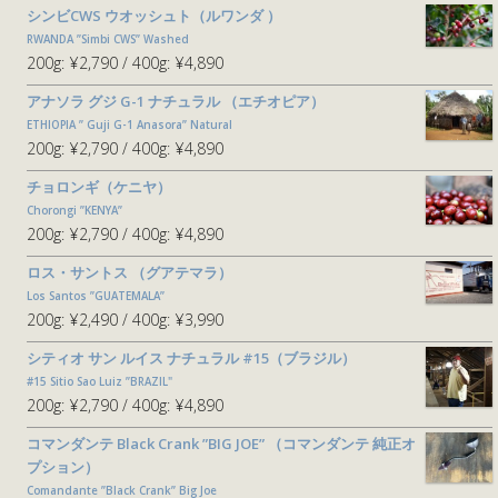
シンビCWS ウオッシュト（ルワンダ ）
RWANDA ”Simbi CWS” Washed
200g:
¥2,790
400g:
¥4,890
アナソラ グジ G-1 ナチュラル （エチオピア）
ETHIOPIA ” Guji G-1 Anasora” Natural
200g:
¥2,790
400g:
¥4,890
チョロンギ（ケニヤ）
Chorongi ”KENYA”
200g:
¥2,790
400g:
¥4,890
ロス・サントス （グアテマラ）
Los Santos ”GUATEMALA”
200g:
¥2,490
400g:
¥3,990
シティオ サン ルイス ナチュラル #15（ブラジル）
#15 Sitio Sao Luiz ”BRAZIL"
200g:
¥2,790
400g:
¥4,890
コマンダンテ Black Crank ”BIG JOE” （コマンダンテ 純正オ
プション）
Comandante ”Black Crank” Big Joe