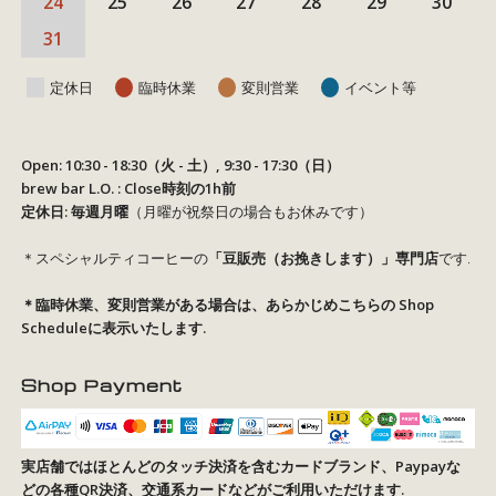
24
25
26
27
28
29
30
31
定休日
臨時休業
変則営業
イベント等
Open: 10:30 - 18:30（火 - 土）, 9:30 - 17:30（日）
brew bar L.O. : Close時刻の1h前
定休日: 毎週月曜
（月曜が祝祭日の場合もお休みです）
＊スペシャルティコーヒーの
「豆販売（お挽きします）」専門店
です.
＊臨時休業、変則営業がある場合は、あらかじめこちらの
Shop
Schedule
に表示いたします.
Shop Payment
実店舗ではほとんどのタッチ決済を含むカードブランド、Paypayな
どの各種QR決済、交通系カードなどがご利用いただけます.