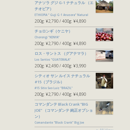
アナソラ グジ G-1 ナチュラル （エ
チオピア）
ETHIOPIA ” Guji G-1 Anasora” Natural
200g:
¥2,790
400g:
¥4,890
チョロンギ（ケニヤ）
Chorongi ”KENYA”
200g:
¥2,790
400g:
¥4,890
ロス・サントス （グアテマラ）
Los Santos ”GUATEMALA”
200g:
¥2,490
400g:
¥3,990
シティオ サン ルイス ナチュラル
#15（ブラジル）
#15 Sitio Sao Luiz ”BRAZIL"
200g:
¥2,790
400g:
¥4,890
コマンダンテ Black Crank ”BIG
JOE” （コマンダンテ 純正オプショ
ン）
Comandante ”Black Crank” Big Joe