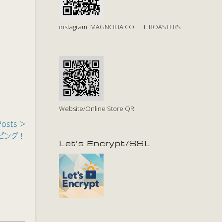
instagram: MAGNOLIA COFFEE ROASTERS
Website/Online Store QR
Posts >
ピング！
Let’s Encrypt/SSL