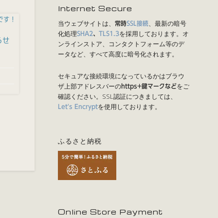
Internet Secure
当ウェブサイトは、
、最新の暗号
常時
SSL接続
化処理
を採用しております。オ
SHA2
、
TLS1.3
らせ
ンラインストア、コンタクトフォーム等のデ
ータなど、すべて高度に暗号化されます。
セキュアな接続環境になっているかはブラウ
ザ上部アドレスバーの
をご
https+鍵マークなど
確認ください。SSL認証につきましては、
を使用しております。
Let's Encrypt
ふるさと納税
Online Store Payment