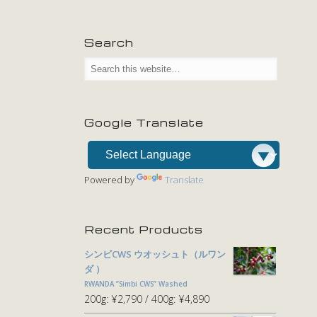
Search
Google Translate
Powered by
Translate
Recent Products
シンビCWS ウオッシュト（ルワン
ダ ）
RWANDA ”Simbi CWS” Washed
200g:
¥2,790
400g:
¥4,890