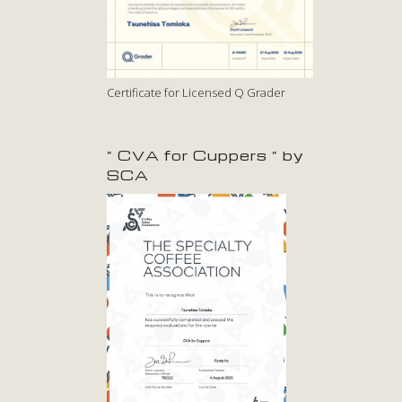
Certificate for Licensed Q Grader
” CVA for Cuppers ” by
SCA