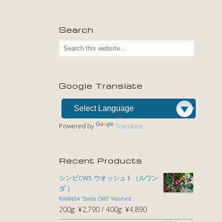
Search
Google Translate
Powered by
Translate
Recent Products
シンビCWS ウオッシュト（ルワン
ダ ）
RWANDA ”Simbi CWS” Washed
200g:
¥2,790
400g:
¥4,890