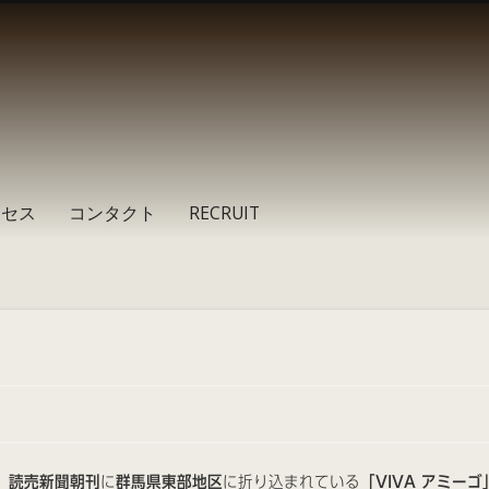
クセス
コンタクト
RECRUIT
）
読売新聞朝刊
に
群馬県東部地区
に折り込まれている
「VIVA アミーゴ