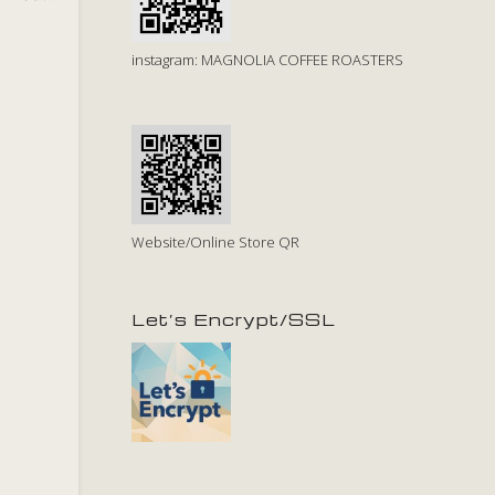
instagram: MAGNOLIA COFFEE ROASTERS
Website/Online Store QR
Let’s Encrypt/SSL