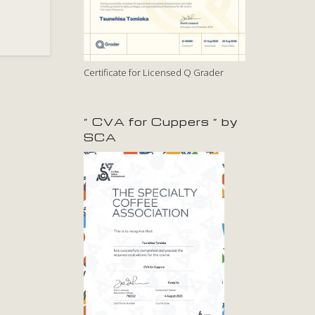
Certificate for Licensed Q Grader
” CVA for Cuppers ” by
SCA