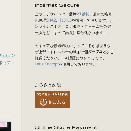
Internet Secure
当ウェブサイトは、
、最新の暗号
常時
SSL接続
化処理
を採用しております。オ
SHA2
、
TLS1.3
ンラインストア、コンタクトフォーム等のデ
ータなど、すべて高度に暗号化されます。
セキュアな接続環境になっているかはブラウ
ザ上部アドレスバーの
をご
https+鍵マークなど
Posts >
確認ください。SSL認証につきましては、
張です！
を使用しております。
Let's Encrypt
ふるさと納税
Online Store Payment