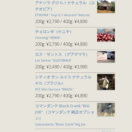
アナソラ グジ G-1 ナチュラル （エ
チオピア）
ETHIOPIA ” Guji G-1 Anasora” Natural
200g:
¥2,790
400g:
¥4,890
チョロンギ（ケニヤ）
Chorongi ”KENYA”
200g:
¥2,790
400g:
¥4,890
ロス・サントス （グアテマラ）
Los Santos ”GUATEMALA”
200g:
¥2,490
400g:
¥3,990
シティオ サン ルイス ナチュラル
#15（ブラジル）
#15 Sitio Sao Luiz ”BRAZIL"
200g:
¥2,790
400g:
¥4,890
コマンダンテ Black Crank ”BIG
JOE” （コマンダンテ 純正オプショ
ン）
Comandante ”Black Crank” Big Joe