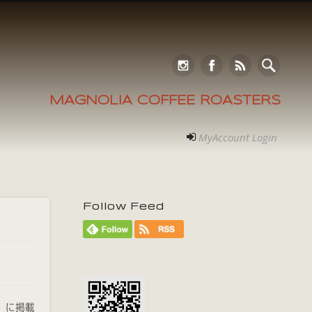
MAGNOLIA COFFEE ROASTERS
MyAccount Login
Follow Feed
」
に掲載