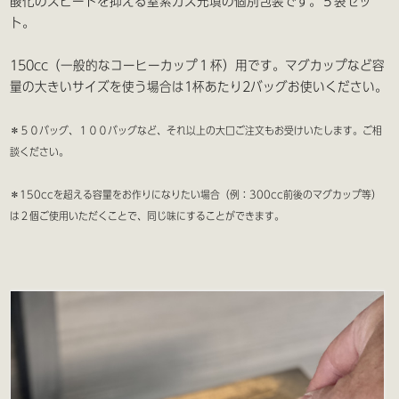
酸化のスピードを抑える窒素ガス充填の個別包装です。５袋セッ
ト。
150cc（一般的なコーヒーカップ１杯）用です。マグカップなど容
量の大きいサイズを使う場合は1杯あたり2バッグお使いください。
＊５０バッグ、１００バッグなど、それ以上の大口ご注文もお受けいたします。ご相
談ください。
＊150ccを超える容量をお作りになりたい場合（例：300cc前後のマグカップ等）
は２個ご使用いただくことで、同じ味にすることができます。