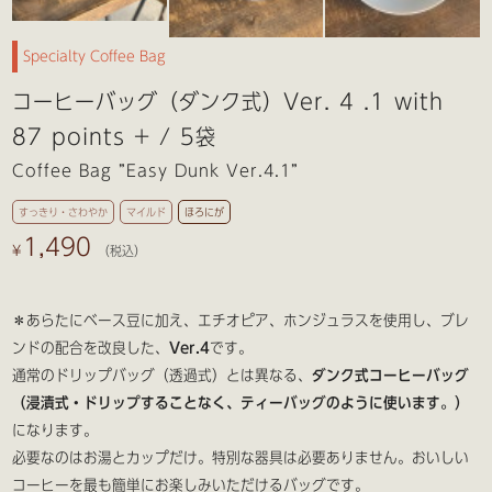
Specialty Coffee Bag
コーヒーバッグ（ダンク式）Ver. 4 .1 with
87 points + / 5袋
Coffee Bag ”Easy Dunk Ver.4.1”
すっきり・さわやか
マイルド
ほろにが
1,490
¥
＊あらたにベース豆に加え、エチオピア、ホンジュラスを使用し、ブレ
ンドの配合を改良した、
Ver.4
です。
通常のドリップバッグ（透過式）とは異なる、
ダンク式コーヒーバッグ
（浸漬式・ドリップすることなく、ティーバッグのように使います。）
になります。
必要なのはお湯とカップだけ。特別な器具は必要ありません。おいしい
コーヒーを最も簡単にお楽しみいただけるバッグです。