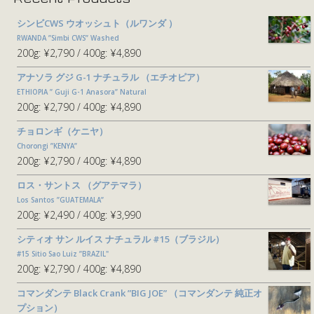
シンビCWS ウオッシュト（ルワンダ ）
RWANDA ”Simbi CWS” Washed
200g:
¥2,790
400g:
¥4,890
アナソラ グジ G-1 ナチュラル （エチオピア）
ETHIOPIA ” Guji G-1 Anasora” Natural
200g:
¥2,790
400g:
¥4,890
チョロンギ（ケニヤ）
Chorongi ”KENYA”
200g:
¥2,790
400g:
¥4,890
ロス・サントス （グアテマラ）
Los Santos ”GUATEMALA”
200g:
¥2,490
400g:
¥3,990
シティオ サン ルイス ナチュラル #15（ブラジル）
#15 Sitio Sao Luiz ”BRAZIL"
200g:
¥2,790
400g:
¥4,890
コマンダンテ Black Crank ”BIG JOE” （コマンダンテ 純正オ
プション）