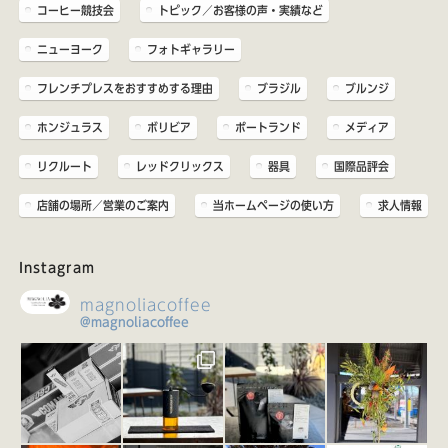
コーヒー競技会
トピック／お客様の声・実績など
ニューヨーク
フォトギャラリー
フレンチプレスをおすすめする理由
ブラジル
ブルンジ
ホンジュラス
ボリビア
ポートランド
メディア
リクルート
レッドクリックス
器具
国際品評会
店舗の場所／営業のご案内
当ホームページの使い方
求人情報
Instagram
magnoliacoffee
@magnoliacoffee