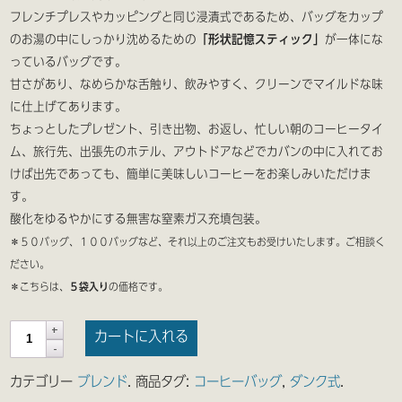
フレンチプレスやカッピングと同じ浸漬式であるため、バッグをカップ
のお湯の中にしっかり沈めるための
「形状記憶スティック」
が一体にな
っているバッグです。
甘さがあり、なめらかな舌触り、飲みやすく、クリーンでマイルドな味
に仕上げてあります。
ちょっとしたプレゼント、引き出物、お返し、忙しい朝のコーヒータイ
ム、旅行先、出張先のホテル、アウトドアなどでカバンの中に入れてお
けば出先であっても、簡単に美味しいコーヒーをお楽しみいただけま
す。
酸化をゆるやかにする無害な窒素ガス充填包装。
＊５０バッグ、１００バッグなど、それ以上のご注文もお受けいたします。ご相談く
ださい。
＊こちらは、
５袋入り
の価格です。
カートに入れる
カテゴリー
ブレンド
.
商品タグ:
コーヒーバッグ
,
ダンク式
.