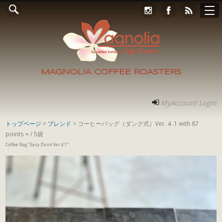
Online Store
コンタクト
RECRUIT
アクセス
ホーム
ご案内
フォト
MyAccount Login
MAGNOLIA COFFEE ROASTERS
MyAccount Login
トップページ
>
ブレンド
> コーヒーバッグ（ダンク式）Ver. 4 .1 with 87
points + / 5袋
Coffee Bag ”Easy Dunk Ver.4.1”