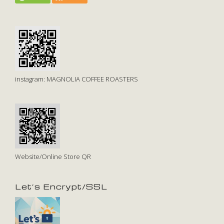
instagram: MAGNOLIA COFFEE ROASTERS
Website/Online Store QR
Let’s Encrypt/SSL