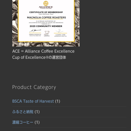
ACE = Alliance Coffee Excellence
Cup of Excellence®の運営団体
Product Category
BSCA Taste of Harvest
(1)
ふるさと納税
(1)
濃縮コーヒー
(1)