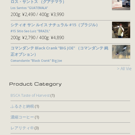
ロス・サントス （グアテマラ）
Los Santos ”GUATEMALA”
200g:
¥2,490
400g:
¥3,990
シティオ サン ルイス ナチュラル #15（ブラジル）
#15 Sitio Sao Luiz ”BRAZIL"
200g:
¥2,790
400g:
¥4,890
コマンダンテ Black Crank ”BIG JOE” （コマンダンテ 純
正オプション）
Comandante ”Black Crank” Big Joe
> All View
Product Category
BSCA Taste of Harvest
(1)
ふるさと納税
(1)
濃縮コーヒー
(1)
レアリティ®
(3)