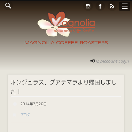
Online Store
コンタクト
RECRUIT
アクセス
ホーム
ご案内
フォト
MyAccount Login
MAGNOLIA COFFEE ROASTERS
MyAccount Login
ホンジュラス、グアテマラより帰国しまし
た！
2014年3月20日
ブログ