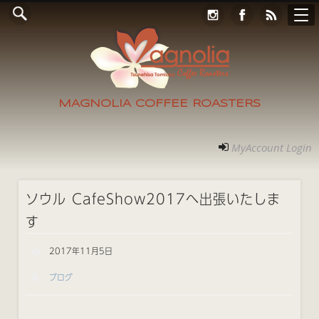
Online Store
コンタクト
RECRUIT
アクセス
ホーム
ご案内
フォト
MyAccount Login
MAGNOLIA COFFEE ROASTERS
MyAccount Login
ソウル CafeShow2017へ出張いたしま
す
2017年11月5日
ブログ