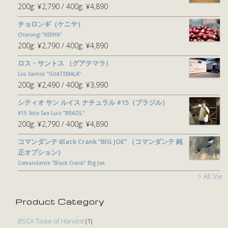
200g:
¥2,790
400g:
¥4,890
チョロンギ（ケニヤ）
Chorongi ”KENYA”
200g:
¥2,790
400g:
¥4,890
ロス・サントス （グアテマラ）
Los Santos ”GUATEMALA”
200g:
¥2,490
400g:
¥3,990
シティオ サン ルイス ナチュラル #15（ブラジル）
#15 Sitio Sao Luiz ”BRAZIL"
200g:
¥2,790
400g:
¥4,890
コマンダンテ Black Crank ”BIG JOE” （コマンダンテ 純
正オプション）
Comandante ”Black Crank” Big Joe
> All View
Product Category
BSCA Taste of Harvest
(1)