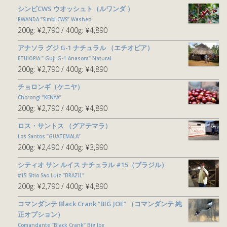
シンビCWS ウオッシュト（ルワンダ ）
RWANDA ”Simbi CWS” Washed
200g:
¥2,790
400g:
¥4,890
アナソラ グジ G-1 ナチュラル （エチオピア）
ETHIOPIA ” Guji G-1 Anasora” Natural
200g:
¥2,790
400g:
¥4,890
チョロンギ（ケニヤ）
Chorongi ”KENYA”
200g:
¥2,790
400g:
¥4,890
ロス・サントス （グアテマラ）
Los Santos ”GUATEMALA”
200g:
¥2,490
400g:
¥3,990
シティオ サン ルイス ナチュラル #15（ブラジル）
#15 Sitio Sao Luiz ”BRAZIL"
200g:
¥2,790
400g:
¥4,890
コマンダンテ Black Crank ”BIG JOE” （コマンダンテ 純
正オプション）
Comandante ”Black Crank” Big Joe