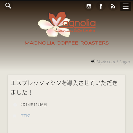
Online Store
コンタクト
RECRUIT
アクセス
ホーム
ご案内
フォト
MyAccount Login
MAGNOLIA COFFEE ROASTERS
MyAccount Login
エスプレッソマシンを導入させていただき
ました！
2014年11月6日
ブログ