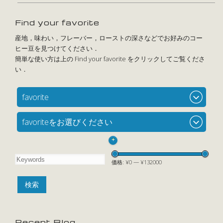
Find your favorite
favorite
favoriteをお選びください
+
価格:
¥0
—
¥132000
Recent Blog