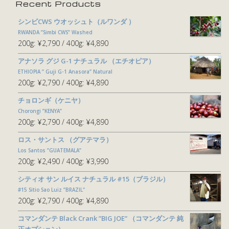
Recent Products
シンビCWS ウオッシュト（ルワンダ ）
RWANDA ”Simbi CWS” Washed
200g:
¥2,790
400g:
¥4,890
アナソラ グジ G-1 ナチュラル （エチオピア）
ETHIOPIA ” Guji G-1 Anasora” Natural
200g:
¥2,790
400g:
¥4,890
チョロンギ（ケニヤ）
Chorongi ”KENYA”
200g:
¥2,790
400g:
¥4,890
ロス・サントス （グアテマラ）
Los Santos ”GUATEMALA”
200g:
¥2,490
400g:
¥3,990
シティオ サン ルイス ナチュラル #15（ブラジル）
#15 Sitio Sao Luiz ”BRAZIL"
200g:
¥2,790
400g:
¥4,890
コマンダンテ Black Crank ”BIG JOE” （コマンダンテ 純
正オプション）