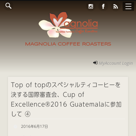
Online Store
コンタクト
RECRUIT
アクセス
ホーム
ご案内
フォト
MyAccount Login
MAGNOLIA COFFEE ROASTERS
MyAccount Login
Top of topのスペシャルティコーヒーを
決する国際審査会、Cup of
Excellence®2016 Guatemalaに参加
して ④
2016年6月17日