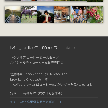
Magnolia Coffee Roasters
マグノリア コーヒー ロースターズ
スペシャルティコーヒー豆販売専門店
営業時間: 10:30〜18:30 （SUN 9:30-17:30）
brew bar L.O. closeの1h前
＊coffee brew barはコーヒー豆ご利用の方対象/ to go only
定休日： 毎週月曜（祝祭日もお休み）
〒373-0056 群馬県太田市八幡町31-1