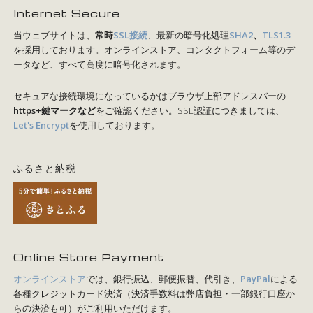
Internet Secure
当ウェブサイトは、
常時
SSL接続
、最新の暗号化処理
SHA2
、
TLS1.3
を採用しております。オンラインストア、コンタクトフォーム等のデ
ータなど、すべて高度に暗号化されます。
セキュアな接続環境になっているかはブラウザ上部アドレスバーの
https+鍵マークなど
をご確認ください。SSL認証につきましては、
Let's Encrypt
を使用しております。
ふるさと納税
Online Store Payment
オンラインストア
では、銀行振込、郵便振替、代引き、
PayPal
による
各種クレジットカード決済（決済手数料は弊店負担・一部銀行口座か
らの決済も可）がご利用いただけます。