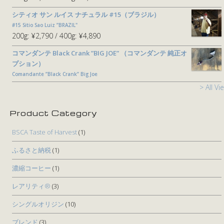
シティオ サン ルイス ナチュラル #15（ブラジル）
#15 Sitio Sao Luiz ”BRAZIL"
200g:
¥2,790
400g:
¥4,890
コマンダンテ Black Crank ”BIG JOE” （コマンダンテ 純正オ
プション）
Comandante ”Black Crank” Big Joe
> All Vi
Product Category
BSCA Taste of Harvest
(1)
ふるさと納税
(1)
濃縮コーヒー
(1)
レアリティ®
(3)
シングルオリジン
(10)
ブレンド
(3)