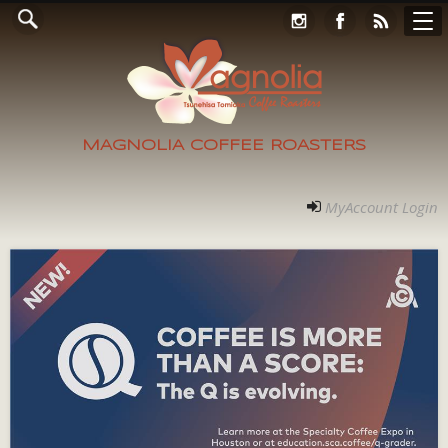
Online Store
コンタクト
RECRUIT
アクセス
ホーム
ご案内
フォト
MyAccount Login
MAGNOLIA COFFEE ROASTERS
MyAccount Login