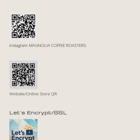
instagram: MAGNOLIA COFFEE ROASTERS
Website/Online Store QR
Let’s Encrypt/SSL