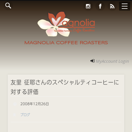
Online Store
コンタクト
RECRUIT
アクセス
ホーム
ご案内
フォト
MyAccount Login
MAGNOLIA COFFEE ROASTERS
MyAccount Login
友里 征耶さんのスペシャルティコーヒーに
対する評価
2008年12月26日
ブログ