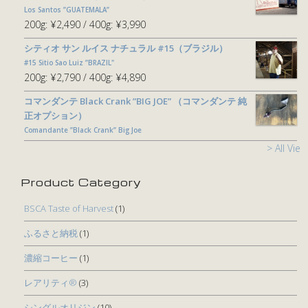
Los Santos ”GUATEMALA”
200g:
¥2,490
400g:
¥3,990
シティオ サン ルイス ナチュラル #15（ブラジル）
#15 Sitio Sao Luiz ”BRAZIL"
200g:
¥2,790
400g:
¥4,890
コマンダンテ Black Crank ”BIG JOE” （コマンダンテ 純
正オプション）
Comandante ”Black Crank” Big Joe
> All View
Product Category
BSCA Taste of Harvest
(1)
ふるさと納税
(1)
濃縮コーヒー
(1)
レアリティ®
(3)
シングルオリジン
(10)