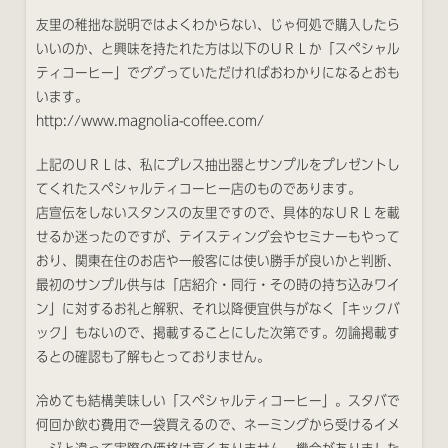
友里の稚拙な説明ではよくわからない、じゃ何処で購入したら
いいのか、と興味を持たれた方は以下のＵＲＬか「スペシャル
ティコーヒー」でググっていただければおわかりになるとおも
います。
http://www.magnolia-coffee.com/
上記のＵＲＬは、私にプレス抽出器とサンプルをプレゼントし
てくれたスペシャルティコーヒー店のものであります。
店宣伝をしないスタンスの友里ですので、具体的なＵＲＬを載
せるか迷ったのですが、テイスティング会やセミナーもやって
おり、関東在住のお店や一般客には使い勝手が良いかと判断、
最初のサンプル供与は「店紹介・同行・その時の持ち込みワイ
ン」に対するお礼と解釈、それ以降便宜供与がなく「キックバ
ック」もないので、掲載することにした次第です。勿論掲載す
るとの確認も了解もとっておりません。
冷めても結構美味しい「スペシャルティコーヒー」。スタバで
何回か飲む費用で一袋買えるので、ネーミングから受けるイメ