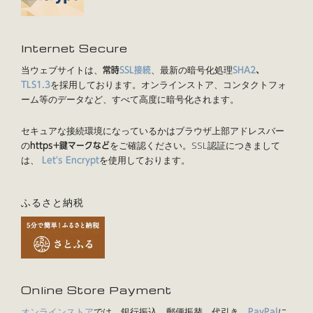
Internet Secure
当ウェブサイトは、
、最新の暗号化処理
常時
SSL接続
SHA2
、
を採用しております。オンラインストア、コンタクトフォ
TLS1.3
ーム等のデータなど、すべて高度に暗号化されます。
セキュアな接続環境になっているかはブラウザ上部アドレスバー
の
をご確認ください。SSL認証につきまして
https+鍵マークなど
は、
を使用しております。
Let's Encrypt
ふるさと納税
Online Store Payment
オンラインストア
では、銀行振込、郵便振替、代引き、
に
PayPal