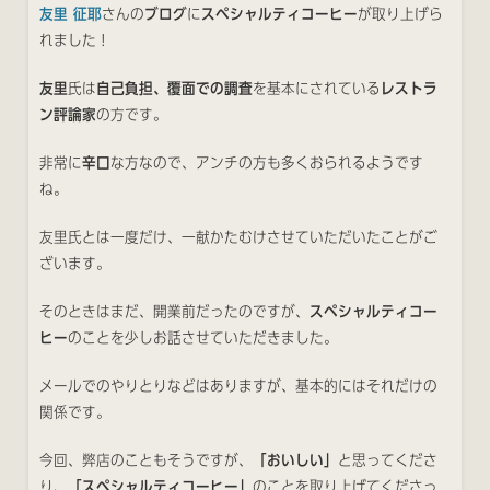
友里 征耶
さんの
ブログ
に
スペシャルティコーヒー
が取り上げら
れました！
友里
氏は
自己負担、覆面での調査
を基本にされている
レストラ
ン評論家
の方です。
非常に
辛口
な方なので、アンチの方も多くおられるようです
ね。
友里氏とは一度だけ、一献かたむけさせていただいたことがご
ざいます。
そのときはまだ、開業前だったのですが、
スペシャルティコー
ヒー
のことを少しお話させていただきました。
メールでのやりとりなどはありますが、基本的にはそれだけの
関係です。
今回、弊店のこともそうですが、
「おいしい」
と思ってくださ
り、
「スペシャルティコーヒー」
のことを取り上げてくださっ