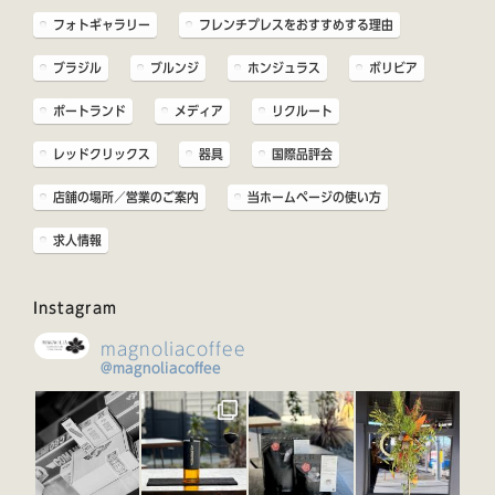
フォトギャラリー
フレンチプレスをおすすめする理由
ブラジル
ブルンジ
ホンジュラス
ボリビア
ポートランド
メディア
リクルート
レッドクリックス
器具
国際品評会
店舗の場所／営業のご案内
当ホームページの使い方
求人情報
Instagram
magnoliacoffee
@magnoliacoffee