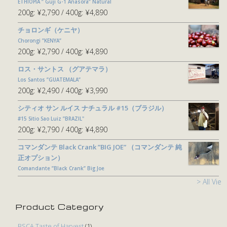
ETHIOPIA ” Guji G-1 Anasora” Natural
200g:
¥2,790
400g:
¥4,890
チョロンギ（ケニヤ）
Chorongi ”KENYA”
200g:
¥2,790
400g:
¥4,890
ロス・サントス （グアテマラ）
Los Santos ”GUATEMALA”
200g:
¥2,490
400g:
¥3,990
シティオ サン ルイス ナチュラル #15（ブラジル）
#15 Sitio Sao Luiz ”BRAZIL"
200g:
¥2,790
400g:
¥4,890
コマンダンテ Black Crank ”BIG JOE” （コマンダンテ 純
正オプション）
Comandante ”Black Crank” Big Joe
> All View
Product Category
BSCA Taste of Harvest
(1)