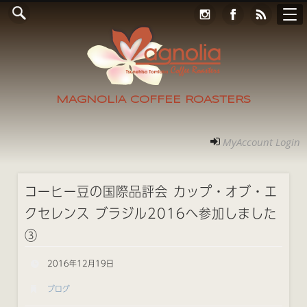
Online Store
コンタクト
RECRUIT
アクセス
ホーム
ご案内
フォト
MyAccount Login
MAGNOLIA COFFEE ROASTERS
MyAccount Login
コーヒー豆の国際品評会 カップ・オブ・エ
クセレンス ブラジル2016へ参加しました
③
2016年12月19日
ブログ