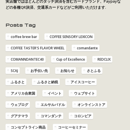
実店舗ではほとんどのタッチ決済を含むカードブランド、Paypayな
どの各種QR決済、交通系カードなどがご利用いただけます.
Posts Tag
coffee brew bar
COFFEE SENSORY LEXICON
COFFEE TASTER'S FLAVOR WHEEL
comandante
COMANNDANTEC40
Cup of Excellence
REDCLIX
SCAJ
お手伝い先
お知らせ
さとふる
ふるさと
ふるさと納税
アイスコーヒー
アメリカ合衆国
イベント
ウェブサイト
ウェブログ
エルサルバドル
オンラインストア
グアテマラ
コマンダンテ
コロンビア
コンセプトライン商品
コーヒーセミナー