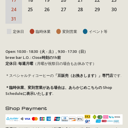
17
18
19
20
21
22
23
24
25
26
27
28
29
30
31
定休日
臨時休業
変則営業
イベント等
Open: 10:30 - 18:30（火 - 土）, 9:30 - 17:30（日）
brew bar L.O. : Close時刻の1h前
定休日: 毎週月曜
（月曜が祝祭日の場合もお休みです）
＊スペシャルティコーヒーの
「豆販売（お挽きします）」専門店
です.
＊臨時休業、変則営業がある場合は、あらかじめこちらの
Shop
Schedule
に表示いたします.
Shop Payment