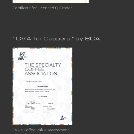
Certificate for Licensed Q Grader
” CVA for Cuppers ” by SCA
CVA = Coffee Value Assessment