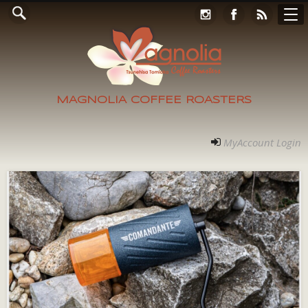
Online Store
コンタクト
RECRUIT
アクセス
ホーム
ご案内
フォト
MyAccount Login
MAGNOLIA COFFEE ROASTERS
MyAccount Login