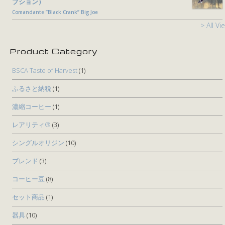
プション）
Comandante ”Black Crank” Big Joe
> All Vi
Product Category
BSCA Taste of Harvest
(1)
ふるさと納税
(1)
濃縮コーヒー
(1)
レアリティ®
(3)
シングルオリジン
(10)
ブレンド
(3)
コーヒー豆
(8)
セット商品
(1)
器具
(10)