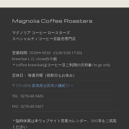
Magnolia Coffee Roasters
マグノリア コーヒー ロースターズ
スペシャルティコーヒー豆販売専門店
営業時間: 10:30〜18:30 （SUN 9:30-17:30）
brew bar L.O. closeの1h前
＊coffee brew barはコーヒー豆ご利用の方対象/ to go only
定休日： 毎週月曜（祝祭日もお休み）
〒373-0056 群馬県太田市八幡町31-1
TEL : 0276-60-5426
FAX : 0276-60-5427
＊臨時休業は本ウェブサイト営業カレンダー、SNS等をご高覧
ください