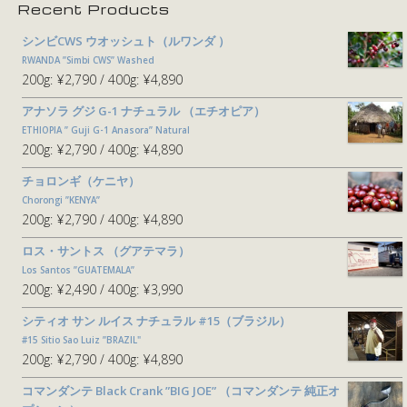
Recent Products
シンビCWS ウオッシュト（ルワンダ ）
RWANDA ”Simbi CWS” Washed
200g:
¥2,790
400g:
¥4,890
アナソラ グジ G-1 ナチュラル （エチオピア）
ETHIOPIA ” Guji G-1 Anasora” Natural
200g:
¥2,790
400g:
¥4,890
チョロンギ（ケニヤ）
Chorongi ”KENYA”
200g:
¥2,790
400g:
¥4,890
ロス・サントス （グアテマラ）
Los Santos ”GUATEMALA”
200g:
¥2,490
400g:
¥3,990
シティオ サン ルイス ナチュラル #15（ブラジル）
#15 Sitio Sao Luiz ”BRAZIL"
200g:
¥2,790
400g:
¥4,890
コマンダンテ Black Crank ”BIG JOE” （コマンダンテ 純正オ