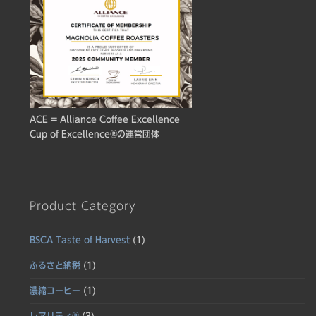
ACE = Alliance Coffee Excellence
Cup of Excellence®の運営団体
Product Category
BSCA Taste of Harvest
(1)
ふるさと納税
(1)
濃縮コーヒー
(1)