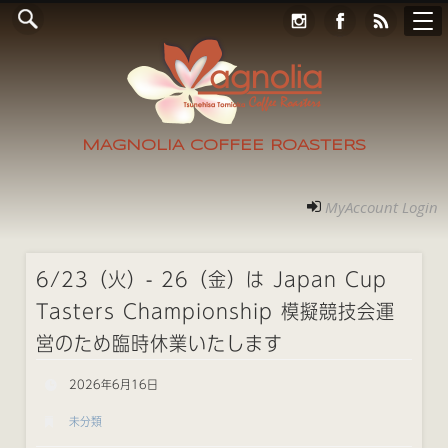
Online Store
コンタクト
RECRUIT
アクセス
ホーム
ご案内
フォト
MyAccount Login
MAGNOLIA COFFEE ROASTERS
MyAccount Login
6/23（火）- 26（金）は Japan Cup
Tasters Championship 模擬競技会運
営のため臨時休業いたします
2026年6月16日
未分類