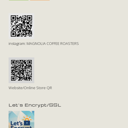
instagram: MAGNOLIA COFFEE ROASTERS
Website/Online Store QR
Let’s Encrypt/SSL