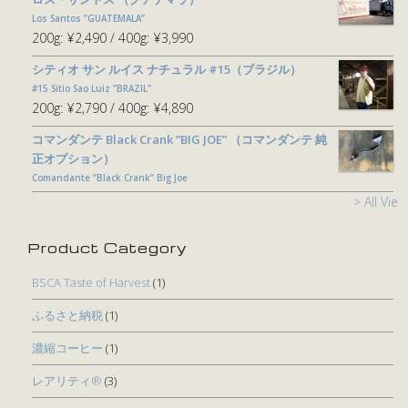
Los Santos ”GUATEMALA”
200g:
¥2,490
400g:
¥3,990
シティオ サン ルイス ナチュラル #15（ブラジル）
#15 Sitio Sao Luiz ”BRAZIL"
200g:
¥2,790
400g:
¥4,890
コマンダンテ Black Crank ”BIG JOE” （コマンダンテ 純
正オプション）
Comandante ”Black Crank” Big Joe
> All View
Product Category
BSCA Taste of Harvest
(1)
ふるさと納税
(1)
濃縮コーヒー
(1)
レアリティ®
(3)