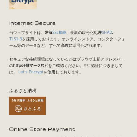
Internet Secure
当ウェブサイトは、
、最新の暗号化処理
常時
SSL接続
SHA2
、
を採用しております。オンラインストア、コンタクトフォ
TLS1.3
ーム等のデータなど、すべて高度に暗号化されます。
セキュアな接続環境になっているかはブラウザ上部アドレスバー
の
をご確認ください。SSL認証につきまして
https+鍵マークなど
は、
を使用しております。
Let's Encrypt
ふるさと納税
Online Store Payment