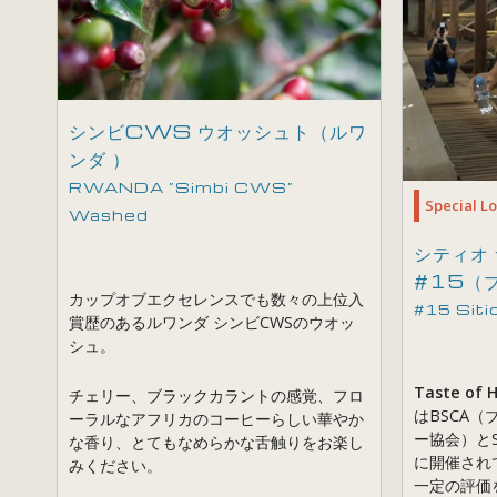
シンビCWS ウオッシュト（ルワ
ンダ ）
RWANDA ”Simbi CWS”
Special Lo
Washed
シティオ 
#15（
カップオブエクセレンスでも数々の上位入
#15 Siti
賞歴のあるルワンダ シンビCWSのウオッ
シュ。
Taste of 
チェリー、ブラックカラントの感覚、フロ
はBSCA
ーラルなアフリカのコーヒーらしい華やか
ー協会）と
な香り、とてもなめらかな舌触りをお楽し
に開催され
みください。
一定の評価