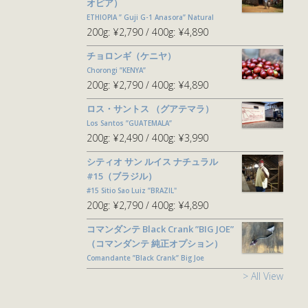
オピア）
ETHIOPIA ” Guji G-1 Anasora” Natural
200g:
¥2,790
400g:
¥4,890
チョロンギ（ケニヤ）
Chorongi ”KENYA”
200g:
¥2,790
400g:
¥4,890
ロス・サントス （グアテマラ）
Los Santos ”GUATEMALA”
200g:
¥2,490
400g:
¥3,990
シティオ サン ルイス ナチュラル
#15（ブラジル）
#15 Sitio Sao Luiz ”BRAZIL"
200g:
¥2,790
400g:
¥4,890
コマンダンテ Black Crank ”BIG JOE”
（コマンダンテ 純正オプション）
Comandante ”Black Crank” Big Joe
> All View