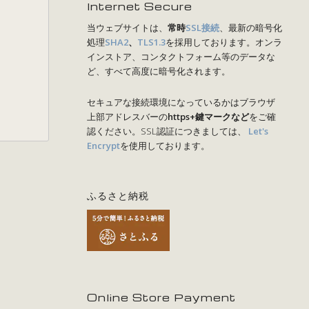
Internet Secure
当ウェブサイトは、
常時
SSL接続
、最新の暗号化
処理
SHA2
、
TLS1.3
を採用しております。オンラ
インストア、コンタクトフォーム等のデータな
ど、すべて高度に暗号化されます。
セキュアな接続環境になっているかはブラウザ
上部アドレスバーの
https+鍵マークなど
をご確
認ください。SSL認証につきましては、
Let's
Encrypt
を使用しております。
ふるさと納税
Online Store Payment