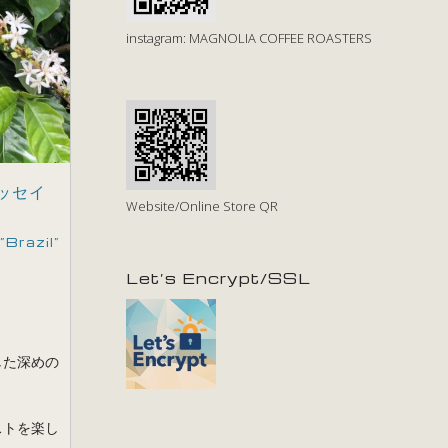
instagram: MAGNOLIA COFFEE ROASTERS
ッセイ
Website/Online Store QR
Brazil”
Let’s Encrypt/SSL
した深めの
ストを楽し