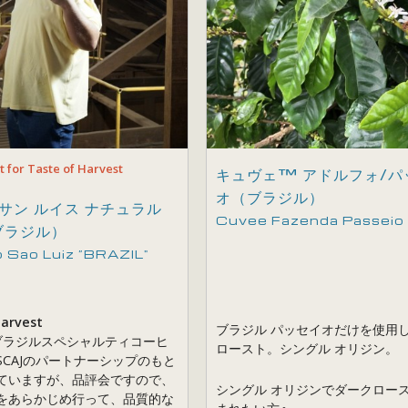
t for Taste of Harvest
キュヴェ™ アドルフォ/パ
オ（ブラジル）
サン ルイス ナチュラル
Cuvee Fazenda Passeio ”
ブラジル）
o Sao Luiz ”BRAZIL"
Harvest
ブラジル パッセイオだけを使用
（ブラジルスペシャルティコーヒ
ロースト。シングル オリジン。
SCAJのパートナーシップのもと
ていますが、品評会ですので、
シングル オリジンでダークロー
をあらかじめ行って、品質的な