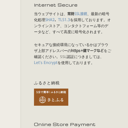
Internet Secure
当ウェブサイトは、
、最新の暗号
常時
SSL接続
化処理
を採用しております。オ
SHA2
、
TLS1.3
ンラインストア、コンタクトフォーム等のデ
ータなど、すべて高度に暗号化されます。
セキュアな接続環境になっているかはブラウ
ザ上部アドレスバーの
をご
https+鍵マークなど
確認ください。SSL認証につきましては、
を使用しております。
Let's Encrypt
ふるさと納税
Online Store Payment