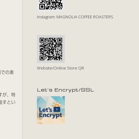
instagram: MAGNOLIA COFFEE ROASTERS
Website/Online Store QR
州での素
Let’s Encrypt/SSL
すが、特
指すとい