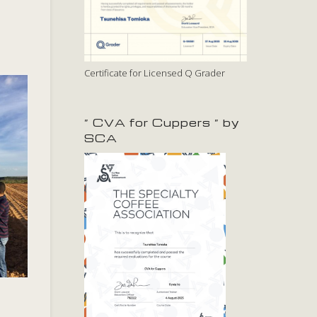
Certificate for Licensed Q Grader
” CVA for Cuppers ” by
SCA