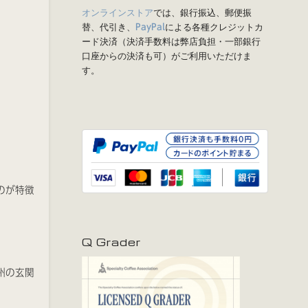
オンラインストア
では、銀行振込、郵便振
替、代引き、
による各種クレジットカ
PayPal
ード決済（決済手数料は弊店負担・一部銀行
口座からの決済も可）がご利用いただけま
す。
のが特徴
Q Grader
州の玄関