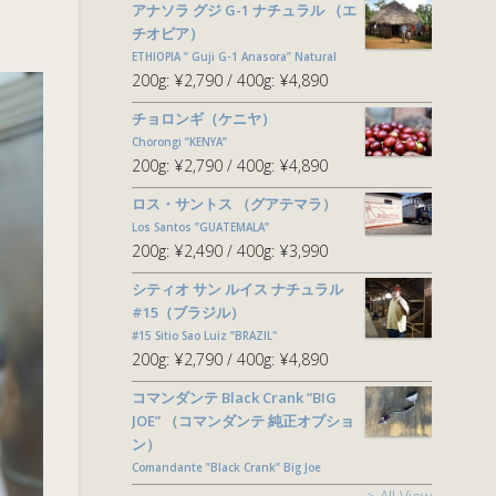
アナソラ グジ G-1 ナチュラル （エ
チオピア）
ETHIOPIA ” Guji G-1 Anasora” Natural
200g:
¥2,790
400g:
¥4,890
チョロンギ（ケニヤ）
Chorongi ”KENYA”
200g:
¥2,790
400g:
¥4,890
ロス・サントス （グアテマラ）
Los Santos ”GUATEMALA”
200g:
¥2,490
400g:
¥3,990
シティオ サン ルイス ナチュラル
#15（ブラジル）
#15 Sitio Sao Luiz ”BRAZIL"
200g:
¥2,790
400g:
¥4,890
コマンダンテ Black Crank ”BIG
JOE” （コマンダンテ 純正オプショ
ン）
Comandante ”Black Crank” Big Joe