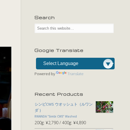
Search
Google Translate
Powered by
Translate
Recent Products
シンビCWS ウオッシュト（ルワン
ダ ）
RWANDA ”Simbi CWS” Washed
200g:
¥2,790
400g:
¥4,890