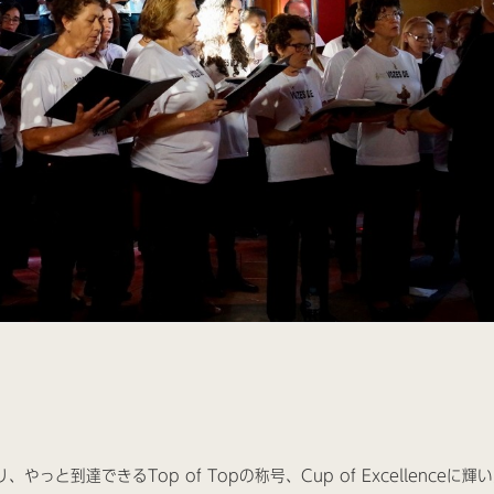
到達できるTop of Topの称号、Cup of Excellenceに輝