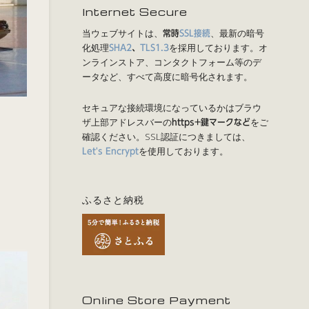
Internet Secure
当ウェブサイトは、
、最新の暗号
常時
SSL接続
化処理
を採用しております。オ
SHA2
、
TLS1.3
ンラインストア、コンタクトフォーム等のデ
ータなど、すべて高度に暗号化されます。
セキュアな接続環境になっているかはブラウ
ザ上部アドレスバーの
をご
https+鍵マークなど
確認ください。SSL認証につきましては、
を使用しております。
Let's Encrypt
ふるさと納税
Online Store Payment