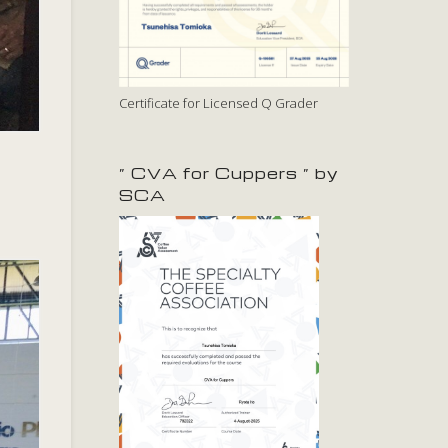
Certificate for Licensed Q Grader
” CVA for Cuppers ” by
SCA