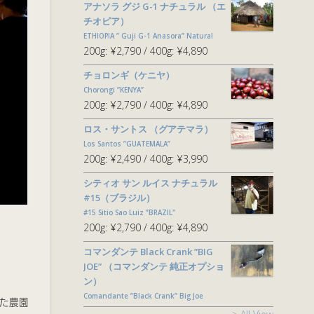
アナソラ グジ G-1 ナチュラル （エ
チオピア）
ETHIOPIA ” Guji G-1 Anasora” Natural
200g:
¥2,790
400g:
¥4,890
チョロンギ（ケニヤ）
Chorongi ”KENYA”
200g:
¥2,790
400g:
¥4,890
ロス・サントス （グアテマラ）
Los Santos ”GUATEMALA”
200g:
¥2,490
400g:
¥3,990
シティオ サン ルイス ナチュラル
#15（ブラジル）
#15 Sitio Sao Luiz ”BRAZIL"
200g:
¥2,790
400g:
¥4,890
コマンダンテ Black Crank ”BIG
JOE” （コマンダンテ 純正オプショ
ン）
Comandante ”Black Crank” Big Joe
いた農園