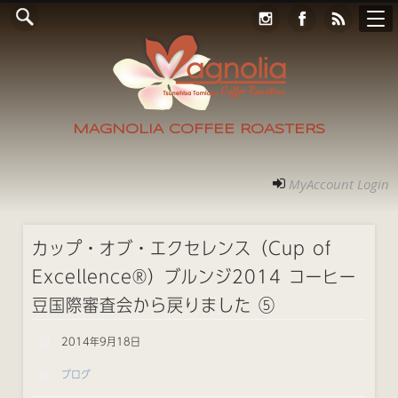
Online Store
コンタクト
RECRUIT
アクセス
ホーム
ご案内
フォト
MyAccount Login
MAGNOLIA COFFEE ROASTERS
MyAccount Login
カップ・オブ・エクセレンス（Cup of
Excellence®）ブルンジ2014 コーヒー
豆国際審査会から戻りました ⑤
2014年9月18日
ブログ