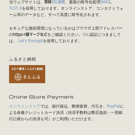
当ウェブサイトは、
、最新の暗号化処理
常時
SSL接続
SHA2
、
を採用しております。オンラインストア、コンタクトフォ
TLS1.3
ーム等のデータなど、すべて高度に暗号化されます。
セキュアな接続環境になっているかはブラウザ上部アドレスバー
の
をご確認ください。SSL認証につきまして
https+鍵マークなど
は、
を使用しております。
Let's Encrypt
ふるさと納税
Online Store Payment
オンラインストア
では、銀行振込、郵便振替、代引き、
に
PayPal
よる各種クレジットカード決済（決済手数料は弊店負担・一部銀
行口座からの決済も可）がご利用いただけます。