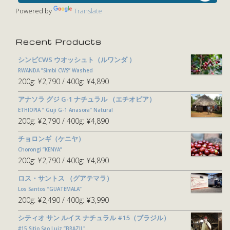
Powered by
Translate
Recent Products
シンビCWS ウオッシュト（ルワンダ ）
RWANDA ”Simbi CWS” Washed
200g:
¥2,790
400g:
¥4,890
アナソラ グジ G-1 ナチュラル （エチオピア）
ETHIOPIA ” Guji G-1 Anasora” Natural
200g:
¥2,790
400g:
¥4,890
チョロンギ（ケニヤ）
Chorongi ”KENYA”
200g:
¥2,790
400g:
¥4,890
ロス・サントス （グアテマラ）
Los Santos ”GUATEMALA”
200g:
¥2,490
400g:
¥3,990
シティオ サン ルイス ナチュラル #15（ブラジル）
#15 Sitio Sao Luiz ”BRAZIL"