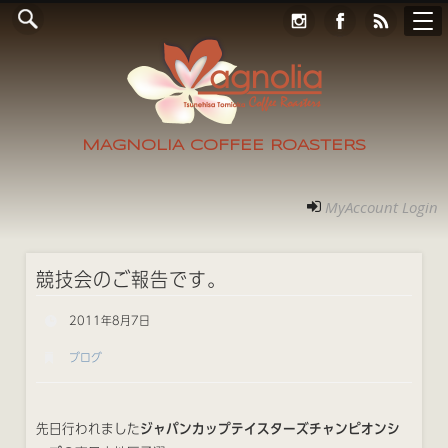
Online Store
コンタクト
RECRUIT
アクセス
ホーム
ご案内
フォト
MyAccount Login
MAGNOLIA COFFEE ROASTERS
MyAccount Login
競技会のご報告です。
2011年8月7日
ブログ
先日行われました
ジャパンカップテイスターズチャンピオンシ