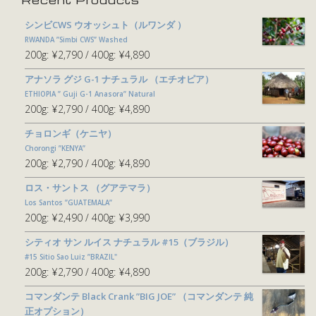
Recent Products
シンビCWS ウオッシュト（ルワンダ ）
RWANDA ”Simbi CWS” Washed
200g:
¥2,790
400g:
¥4,890
アナソラ グジ G-1 ナチュラル （エチオピア）
ETHIOPIA ” Guji G-1 Anasora” Natural
200g:
¥2,790
400g:
¥4,890
チョロンギ（ケニヤ）
Chorongi ”KENYA”
200g:
¥2,790
400g:
¥4,890
ロス・サントス （グアテマラ）
Los Santos ”GUATEMALA”
200g:
¥2,490
400g:
¥3,990
シティオ サン ルイス ナチュラル #15（ブラジル）
#15 Sitio Sao Luiz ”BRAZIL"
200g:
¥2,790
400g:
¥4,890
コマンダンテ Black Crank ”BIG JOE” （コマンダンテ 純
正オプション）