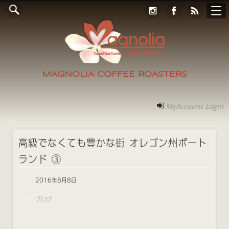
Online Store
コンタクト
RECRUIT
アクセス
ホーム
ご案内
フォト
MyAccount Login
MAGNOLIA COFFEE ROASTERS
MyAccount Login
高級でなくても豊かな街 オレゴン州ポート
ランド ③
2016年8月8日
ブログ