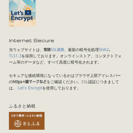
Internet Secure
当ウェブサイトは、
、最新の暗号化処理
常時
SSL接続
SHA2
、
を採用しております。オンラインストア、コンタクトフォ
TLS1.3
ーム等のデータなど、すべて高度に暗号化されます。
セキュアな接続環境になっているかはブラウザ上部アドレスバー
の
をご確認ください。SSL認証につきまして
https+鍵マークなど
は、
を使用しております。
Let's Encrypt
ふるさと納税