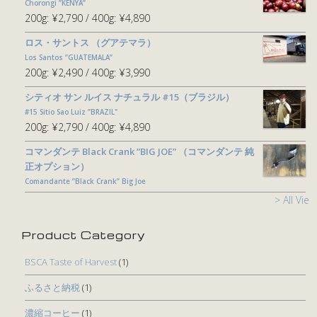
Chorongi ”KENYA”
200g:
¥2,790
400g:
¥4,890
ロス・サントス （グアテマラ）
Los Santos ”GUATEMALA”
200g:
¥2,490
400g:
¥3,990
シティオ サン ルイス ナチュラル #15（ブラジル）
#15 Sitio Sao Luiz ”BRAZIL"
200g:
¥2,790
400g:
¥4,890
コマンダンテ Black Crank ”BIG JOE” （コマンダンテ 純
正オプション）
Comandante ”Black Crank” Big Joe
> All View
Product Category
BSCA Taste of Harvest
(1)
ふるさと納税
(1)
濃縮コーヒー
(1)