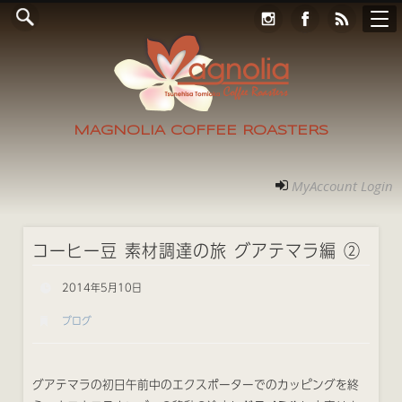
Online Store
コンタクト
RECRUIT
アクセス
ホーム
ご案内
フォト
MyAccount Login
MAGNOLIA COFFEE ROASTERS
MyAccount Login
コーヒー豆 素材調達の旅 グアテマラ編 ②
2014年5月10日
ブログ
グアテマラの初日午前中のエクスポーターでのカッピングを終