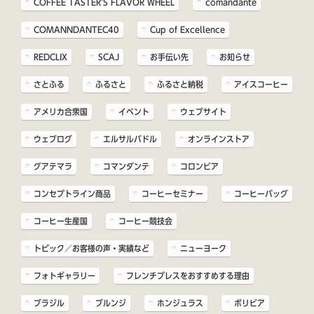
COFFEE TASTER'S FLAVOR WHEEL
comandante
COMANNDANTEC40
Cup of Excellence
REDCLIX
SCAJ
お手伝い先
お知らせ
さとふる
ふるさと
ふるさと納税
アイスコーヒー
アメリカ合衆国
イベント
ウェブサイト
ウェブログ
エルサルバドル
オンラインストア
グアテマラ
コマンダンテ
コロンビア
コンセプトライン商品
コーヒーセミナー
コーヒーバッグ
コーヒー生産国
コーヒー競技会
トピック／お客様の声・実績など
ニューヨーク
フォトギャラリー
フレンチプレスをおすすめする理由
ブラジル
ブルンジ
ホンジュラス
ボリビア