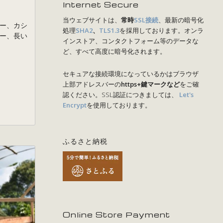
Internet Secure
当ウェブサイトは、
常時
SSL接続
、最新の暗号化
ー、カシ
処理
SHA2
、
TLS1.3
を採用しております。オンラ
ー、長い
インストア、コンタクトフォーム等のデータな
ど、すべて高度に暗号化されます。
セキュアな接続環境になっているかはブラウザ
上部アドレスバーの
https+鍵マークなど
をご確
認ください。SSL認証につきましては、
Let's
Encrypt
を使用しております。
ふるさと納税
Online Store Payment