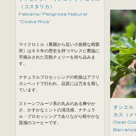
（コスタリカ）
Fabiana/ Peligrosa Natural
”Costa Rica”
マイクロミル（農園から近い小規模な精製
所）は６０年の歴史を持つマレスピ農協に
手摘みされた完熟チェリーを持ち込みま
す。
ナチュラルプロセッシングの乾燥はアフリ
カンベッドで行われ、品質には万全を期し
ています。
ストーンフルーツ系の丸みのある爽やか
オシエル
さ、かすかなミントの清涼感、ナチュラ
カス（メ
ル・プロセッシングでありながら軽やかな
Osiel Co
質感のコーヒーです。
Barranc