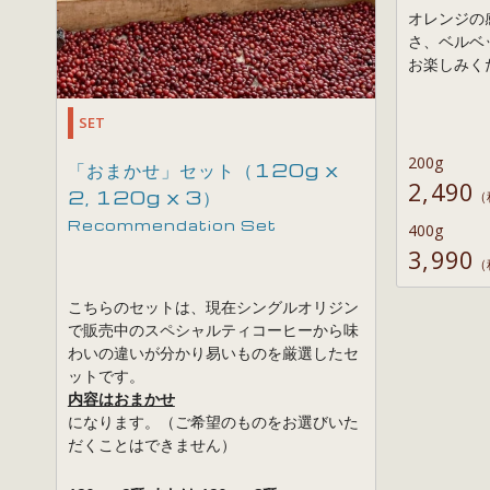
オレンジの
さ、ベルベ
お楽しみく
SET
200g
「おまかせ」セット（120g x
2,490
2, 120g x 3）
（
Recommendation Set
400g
3,990
（
こちらのセットは、現在シングルオリジン
で販売中のスペシャルティコーヒーから味
わいの違いが分かり易いものを厳選したセ
ットです。
内容はおまかせ
になります。
（ご希望のものをお選びいた
だくことはできません）