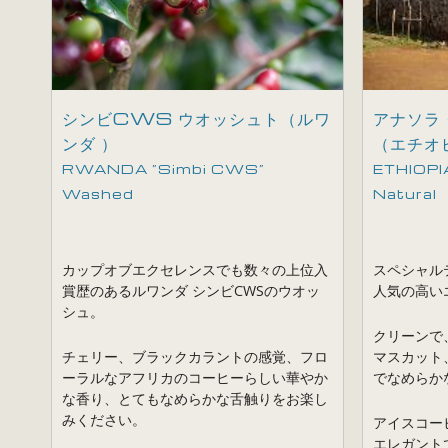
シンビCWS ウオッシュト（ルワ
アナソラ 
ンダ ）
（エチオ
RWANDA ”Simbi CWS”
ETHIOPIA
Washed
Natural
カップオブエクセレンスでも数々の上位入
スペシャル
賞歴のあるルワンダ シンビCWSのウオッ
人気の高い
シュ。
クリーンで
チェリー、ブラックカラントの感覚、フロ
マスカット
ーラルなアフリカのコーヒーらしい華やか
でなめらか
な香り、とてもなめらかな舌触りをお楽し
みください。
アイスコー
エレガント