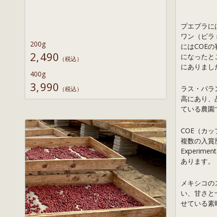
プエブラに
ワン（ピラ
200g
にはCOE
2,490
になったと
（税込）
にありまし
400g
3,990
ラス・バラ
（税込）
高にあり、品
ている農園
COE（カ
複数の入賞
Experim
あります。
メキシコの
い、甘さと
せている素