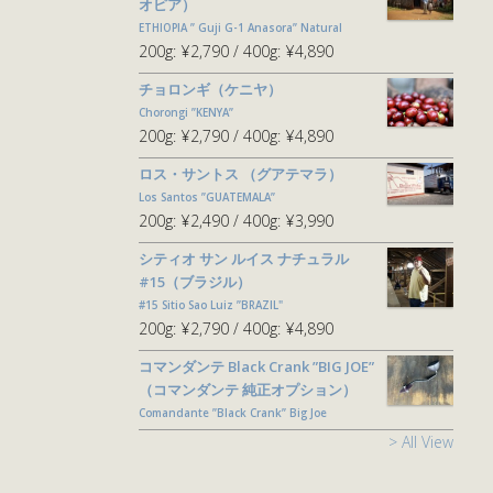
オピア）
ETHIOPIA ” Guji G-1 Anasora” Natural
200g:
¥2,790
400g:
¥4,890
チョロンギ（ケニヤ）
Chorongi ”KENYA”
200g:
¥2,790
400g:
¥4,890
ロス・サントス （グアテマラ）
Los Santos ”GUATEMALA”
200g:
¥2,490
400g:
¥3,990
シティオ サン ルイス ナチュラル
#15（ブラジル）
#15 Sitio Sao Luiz ”BRAZIL"
200g:
¥2,790
400g:
¥4,890
コマンダンテ Black Crank ”BIG JOE”
（コマンダンテ 純正オプション）
Comandante ”Black Crank” Big Joe
> All View