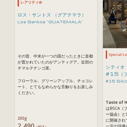
レアリティ®
ロス・サントス （グアテマラ）
Los Santos ”GUATEMALA”
Special Lo
その昔、中米が一つの国だったときに首都
が置かれていたのがアンティグア。近郊の
シティオ 
チマルテナンゴ産。
#15（
フローラル、グリーンアップル、チョコレ
#15 Siti
ート、とてもなめらかな舌触りをお楽しみ
ください。
Taste of 
はBSCA
ー協会）と
200g
に開催され
2,490
一定の評価
（税込）