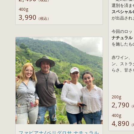
選別を済ま
400g
スペシャル
3,990
が出品され
（税込）
今回のロッ
ナチュラル
を施したも
赤ワイン、
ン、ストラ
らさ、甘さ
200g
2,790
（
400g
4,890
（
ファビアナ/ペリグロサ ナチュラル