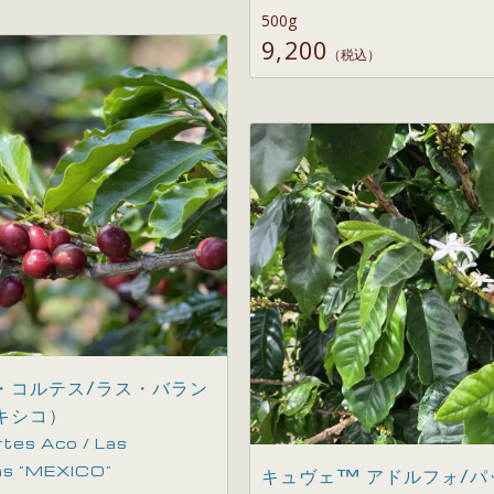
500g
9,200
（税込）
・コルテス/ラス・バラン
キシコ）
rtes Aco / Las
as ”MEXICO”
キュヴェ™ アドルフォ/パ