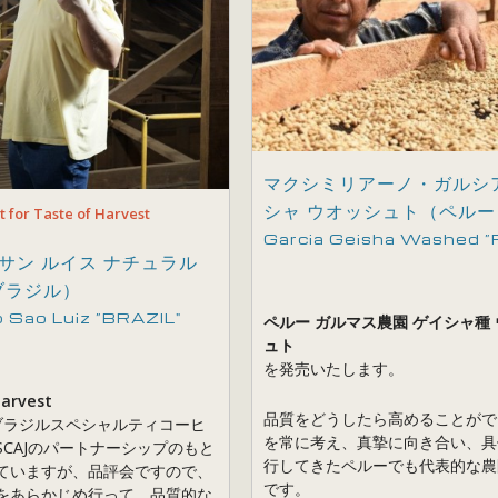
マクシミリアーノ・ガルシ
シャ ウオッシュト（ペルー
t for Taste of Harvest
Garcia Geisha Washed 
サン ルイス ナチュラル
ブラジル）
o Sao Luiz ”BRAZIL"
ペルー ガルマス農園 ゲイシャ種
ュト
を発売いたします。
Harvest
品質をどうしたら高めることがで
（ブラジルスペシャルティコーヒ
を常に考え、真摯に向き合い、具
SCAJのパートナーシップのもと
行してきたペルーでも代表的な農
ていますが、品評会ですので、
です。
をあらかじめ行って、品質的な