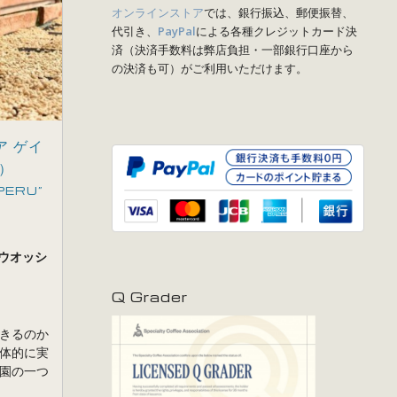
オンラインストア
では、銀行振込、郵便振替、
代引き、
PayPal
による各種クレジットカード決
済（決済手数料は弊店負担・一部銀行口座から
の決済も可）がご利用いただけます。
ア ゲイ
）
”PERU”
 ウオッシ
Q Grader
きるのか
体的に実
園の一つ