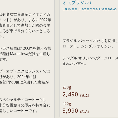
オ（ブラジル）
Cuvee Fazenda Passeio ”
は有名な世界遺産ティオティカ
ミッド）があり、まさに2022年
の審査員として参加した際の会場
ころが車で５分くらいのところ
た。
ブラジル パッセイオだけを使用
ロースト。シングル オリジン。
ンカス農園は1200mを超える標
種はMarsellesaだけを生産し
シングル オリジンでダークロー
です。
まれたい方へ。
ップ・オブ・エクセレンス）では
歴があり、2024年には
ental部門で3位に入賞した実績が
200g
2,490
（税込）
スペシャルティコーヒーらし
400g
十分な舌触りの厚みを持ち合わ
3,990
晴らしいコーヒーです。
（税込）