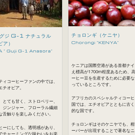
チョロンギ（ケニヤ）
グジ G-1 ナチュラル
ピア）
Chorongi ”KENYA”
 ” Guji G-1 Anasora”
ケニアは国際空港がある首都ナイ
え標高が1700m程度あるため、
ーヒー豆を生産するために必要な
ティコーヒーファンの中では、
っているところです。
エチオピア。
アフリカのスペシャルティコーヒ
、とても甘く、ストロベリー、
国では、エチオピアとともに古く
、ジンジャー、フローラル繊細
的な国です。
な舌触りを楽しみください。
チョロンギはそのケニヤでも、柑
ヒーにしても、透明感があり、
ーバーが出現することで著名なニ
でチャーミングな味わいをお楽