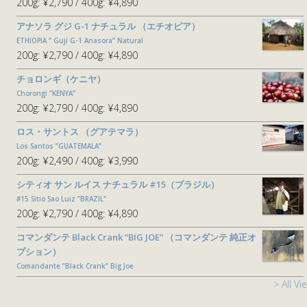
200g:
¥2,790
400g:
¥4,890
アナソラ グジ G-1 ナチュラル （エチオピア）
ETHIOPIA ” Guji G-1 Anasora” Natural
200g:
¥2,790
400g:
¥4,890
チョロンギ（ケニヤ）
Chorongi ”KENYA”
200g:
¥2,790
400g:
¥4,890
ロス・サントス （グアテマラ）
Los Santos ”GUATEMALA”
200g:
¥2,490
400g:
¥3,990
シティオ サン ルイス ナチュラル #15（ブラジル）
#15 Sitio Sao Luiz ”BRAZIL"
200g:
¥2,790
400g:
¥4,890
コマンダンテ Black Crank ”BIG JOE” （コマンダンテ 純正オ
プション）
Comandante ”Black Crank” Big Joe
> All Vi