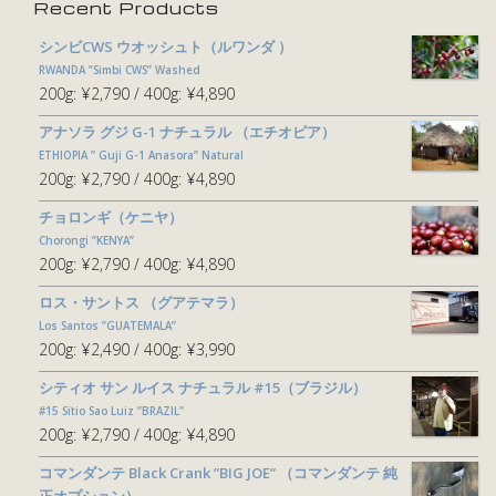
Recent Products
シンビCWS ウオッシュト（ルワンダ ）
RWANDA ”Simbi CWS” Washed
200g:
¥2,790
400g:
¥4,890
アナソラ グジ G-1 ナチュラル （エチオピア）
ETHIOPIA ” Guji G-1 Anasora” Natural
200g:
¥2,790
400g:
¥4,890
チョロンギ（ケニヤ）
Chorongi ”KENYA”
200g:
¥2,790
400g:
¥4,890
ロス・サントス （グアテマラ）
Los Santos ”GUATEMALA”
200g:
¥2,490
400g:
¥3,990
シティオ サン ルイス ナチュラル #15（ブラジル）
#15 Sitio Sao Luiz ”BRAZIL"
200g:
¥2,790
400g:
¥4,890
コマンダンテ Black Crank ”BIG JOE” （コマンダンテ 純
正オプション）