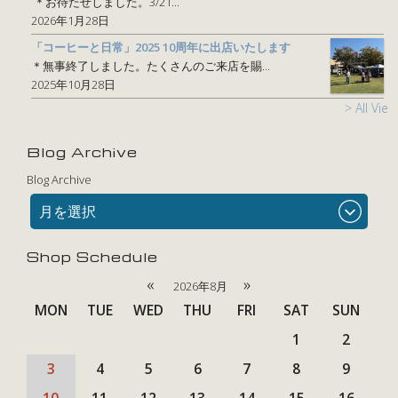
＊お待たせしました。3/21...
2026年1月28日
「コーヒーと日常」2025 10周年に出店いたします
＊無事終了しました。たくさんのご来店を賜...
2025年10月28日
> All View
Blog Archive
Blog Archive
月を選択
Shop Schedule
«
»
2026年8月
MON
TUE
WED
THU
FRI
SAT
SUN
1
2
3
4
5
6
7
8
9
10
11
12
13
14
15
16