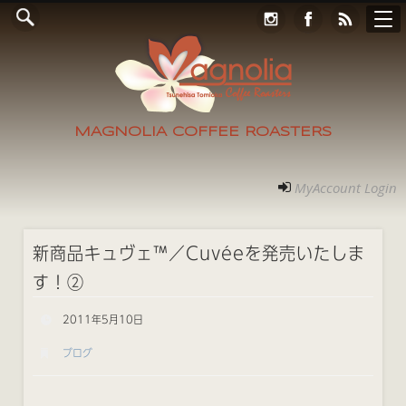
Online Store
コンタクト
RECRUIT
アクセス
ホーム
ご案内
フォト
MyAccount Login
MAGNOLIA COFFEE ROASTERS
MyAccount Login
新商品キュヴェ™／Cuvéeを発売いたしま
す！②
2011年5月10日
ブログ