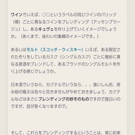
ワイン
でいえば、○○というラベルの同じワインのバリック
（樽）ごとに異なるワインをブレンディング（アッサンブラー
ジュ）し、ある
キュヴェ
を作り上げていくイメージでしょう
か。（あくまで、味わいの集積のイメージです。）
あるいは
モルト（スコッチ・ウィスキー）
いえば、ある限定さ
れた作りをしているカスク（シングルカスク）ごとに微妙に異
なる原酒をブレンドして、あるブランドのシングルモルトを作
り上げる感じでしょうか。
日本酒でいうなら、カクテルでいうなら、、、食いしん坊、呑
み助の喩えは色々と尽きませんがやめておきましょう、カクテ
ルなどはまさに
ブレンディングの妙そのもの
ですので面白いの
ですが、話が長くなりますので。
そして、これらをブレンディングするということは、常に約束