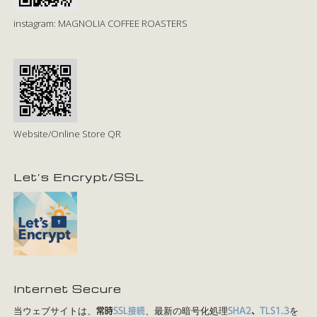
instagram: MAGNOLIA COFFEE ROASTERS
Website/Online Store QR
Let’s Encrypt/SSL
Internet Secure
当ウェブサイトは、
、最新の暗号化処理
を
常時
SSL接続
SHA2
、
TLS1.3