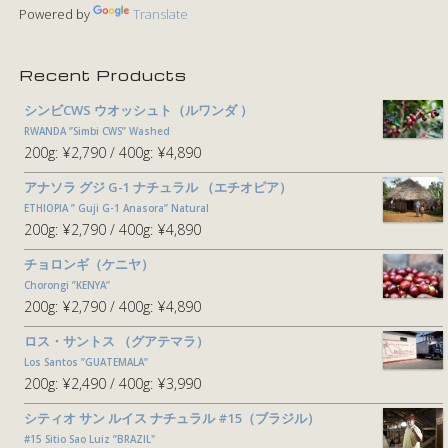
Powered by
Translate
Recent Products
シンビCWS ウオッシュト（ルワンダ ）
RWANDA ”Simbi CWS” Washed
200g:
¥2,790
400g:
¥4,890
アナソラ グジ G-1 ナチュラル （エチオピア）
ETHIOPIA ” Guji G-1 Anasora” Natural
200g:
¥2,790
400g:
¥4,890
チョロンギ（ケニヤ）
Chorongi ”KENYA”
200g:
¥2,790
400g:
¥4,890
ロス・サントス （グアテマラ）
Los Santos ”GUATEMALA”
200g:
¥2,490
400g:
¥3,990
シティオ サン ルイス ナチュラル #15（ブラジル）
#15 Sitio Sao Luiz ”BRAZIL"