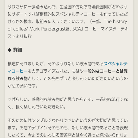
今はさらに一歩踏み込んで、生産国の方たちを消費国側がどのよう
にサポートすれば継続的にスペシャルティコーヒーを作っていただ
けるかの模索、取組みに入ってきています。（一部、The history
of coffee/ Mark Pendergrast著, SCAJ コーヒーマイスターテキ
ストより抜粋
詳細
◆
横道にそれましたが、そのような新しい飲み物である
スペシャルテ
ィコーヒー
をカテゴライズされた、もはや
一般的なコーヒーとは異
なる飲み物
として、この先もずっと楽しんでいただきたいというの
が私の願いです。
すばらしい、感動的な飲み物だと思うからこそ、一過的な流行でな
く、長く楽しんでいただきたい。
そのためにはシンプルでわかりやすいというのが大切だと思ってい
ます。お店のデザインそのものも、新しい飲み物であることを表現
したくて、今までのいわゆる喫茶店とは全く違った発想から作りま