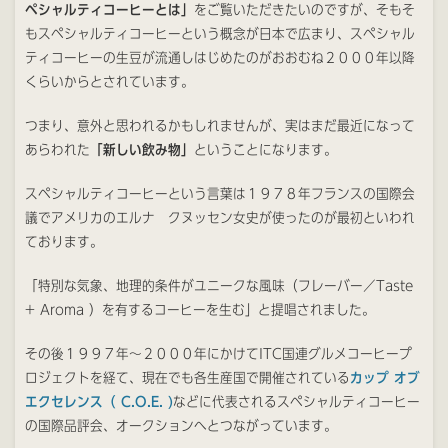
ペシャルティコーヒーとは」
をご覧いただきたいのですが、そもそ
もスペシャルティコーヒーという概念が日本で広まり、スペシャル
ティコーヒーの生豆が流通しはじめたのがおおむね２０００年以降
くらいからとされています。
つまり、意外と思われるかもしれませんが、実はまだ最近になって
あらわれた
「新しい飲み物」
ということになります。
スペシャルティコーヒーという言葉は１９７８年フランスの国際会
議でアメリカのエルナ クヌッセン女史が使ったのが最初といわれ
ております。
「特別な気象、地理的条件がユニークな風味（フレーバー／Taste
+ Aroma ）を有するコーヒーを生む」と提唱されました。
その後１９９７年〜２０００年にかけてITC国連グルメコーヒープ
ロジェクトを経て、現在でも各生産国で開催されている
カップ オブ
エクセレンス（ C.O.E. )
などに代表されるスペシャルティコーヒー
の国際品評会、オークションへとつながっています。