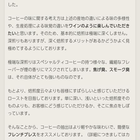
した。
コーヒーの味に関する考え方は上述の産地の違いによる味の多様性
や、生産処理による味覚の違いを
ワインのように楽しんでいただき
たい
と思います。そのため、基本的に焙煎は極端に深くしません。
深煎りもありますが、深く焙煎するメリットがあるかどうかよく見
極めてするようにしております。
極端な深煎りはスペシャルティコーヒーの持つ様々な、繊細なフレ
ーバーが煙の香りにマスクされてしまいます。
焦げ臭、スモーク臭
は、それ自体がとても強いものなのです。
もとより、焙煎度云々よりも皆様にすばらしいと感じていただける
ローストを目指しております。単に深い、浅いといった焙煎度その
ものよりも、お客様にどう感じていただけるか、そこに焦点をしぼ
っています。
そんなことから、コーヒーの抽出はより軽やかな味わいで、簡便な
フレンチプレス
をオススメしております。（詳細につきましてはカ