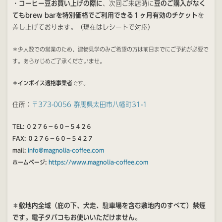
・
コーヒー豆お買い上げの際に
、次回ご来店時に
豆のご購入がなく
てもbrew barを特別価格でご利用できる１ヶ月有効のチケット
を
差し上げております。（現在はレシートで対応）
＊少人数での営業のため、建物見学のみご希望の方は前日までにご予約が必要で
す。あらかじめご了承くださいませ。
＊
インボイス適格事業者
です。
住所：
〒373-0056 群馬県太田市八幡町31-1
TEL: ０２７６−６０−５４２６
FAX: ０２７６−６０−５４２７
mail:
info@magnolia-coffee.com
ホームページ:
https://www.magnolia-coffee.com
＊敷地内全域（庇の下、犬走、駐車場を含む敷地内のすべて）禁煙
です。電子タバコもお使いいただけません。