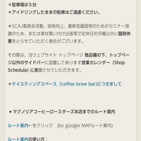
＊駐車場は５台
＊アイドリングしたままの駐車はご遠慮ください。
＊SCAJ委員会活動、技術向上、最新知識習得のためのセミナー受
講のため、または素材買い付け出張等で定休日の月曜以外に
臨時休
業
をとらせていただく場合がございます。
その際は、当ウェブサイト トップページ
商品欄の下、トップペー
ジ以外のサイドバー
に設置してあります
営業カレンダー（Shop
Schedule) に表示
させていただきます。
＊
テイスティングスペース（coffee brew bar)につきまして
マグノリアコーヒーロースターズ本店
までのルート案内
ルート案内
←をクリック (by google MAPルート案内)
ルート案内
の使い方
：