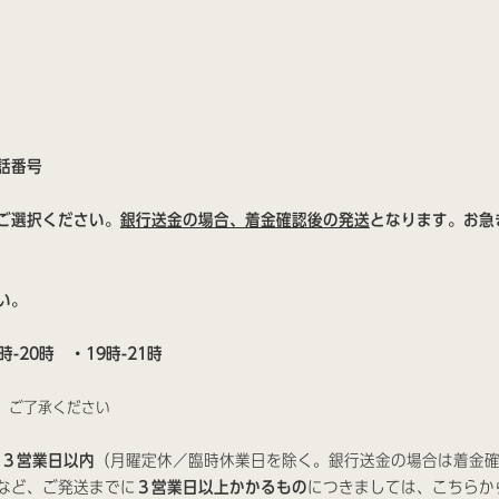
電話番号
ご選択ください。
銀行送金の場合、着金確認後の発送
となります。お急
い。
-20時 ・19時-21時
す。ご了承ください
ら
３営業日以内
（月曜定休／臨時休業日を除く。銀行送金の場合は着金
など、ご発送までに
３営業日以上かかるもの
につきましては、こちらか