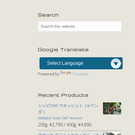
Search
Google Translate
Powered by
Translate
Recent Products
シンビCWS ウオッシュト（ルワン
ダ ）
RWANDA ”Simbi CWS” Washed
200g:
¥2,790
400g:
¥4,890