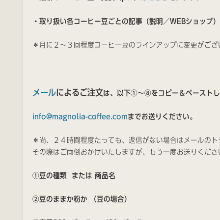
・取り扱い各コーヒー豆ごとの記事（説明／WEBショップ
＊月に２〜３回程度コーヒー豆のラインアップに変更がござ
メール
によるご注文
は、以下①〜⑧
を
コピー＆ペースト
し
info@magnolia-coffee.com
までお送りください。
＊尚、２４時間程度たっても、返信がない場合はメールのト
その際はご面倒おかけいたしますが、もう一度お送りくださ
①豆の種類 または 商品名
②豆のままか粉か （豆の場合）