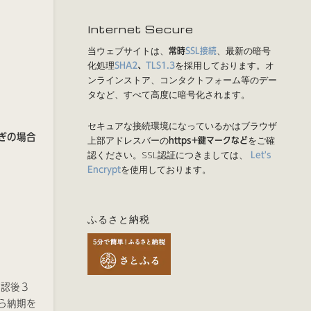
Internet Secure
当ウェブサイトは、
、最新の暗号
常時
SSL接続
化処理
を採用しております。オ
SHA2
、
TLS1.3
ンラインストア、コンタクトフォーム等のデー
タなど、すべて高度に暗号化されます。
セキュアな接続環境になっているかはブラウザ
ぎの場合
上部アドレスバーの
をご確
https+鍵マークなど
認ください。SSL認証につきましては、
Let's
を使用しております。
Encrypt
ふるさと納税
確認後３
ら納期を