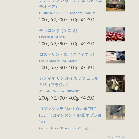
アナソラ グジ G-1 ナチュラル （エ
チオピア）
ETHIOPIA ” Guji G-1 Anasora” Natural
200g:
¥2,790
400g:
¥4,890
チョロンギ（ケニヤ）
Chorongi ”KENYA”
200g:
¥2,790
400g:
¥4,890
ロス・サントス （グアテマラ）
Los Santos ”GUATEMALA”
200g:
¥2,490
400g:
¥3,990
シティオ サン ルイス ナチュラル
#15（ブラジル）
#15 Sitio Sao Luiz ”BRAZIL"
200g:
¥2,790
400g:
¥4,890
コマンダンテ Black Crank ”BIG
JOE” （コマンダンテ 純正オプショ
ン）
Comandante ”Black Crank” Big Joe
> All View